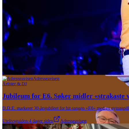
Adresseavisen
Artister & DJ
Jubileum for E6. Søker midler «strakaste 
D.D.E. markerer 30-årsjubileet for hit-sangen «E6» med en nyinnspillin
Utelivsguiden
·
4 dager siden
Adresseavisen