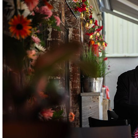
Konsert
Gæsolin- En Hyllest til Kim Larsen/ Uten