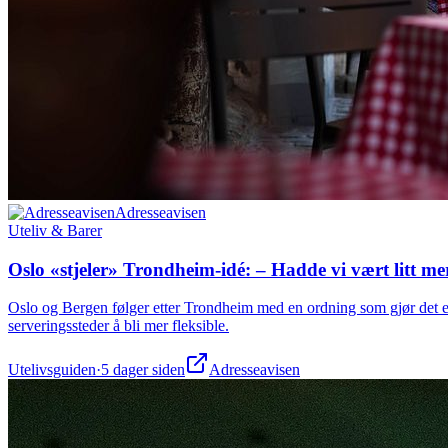
21. august 2026
Redninga
Les mer
Adresseavisen
Uteliv & Barer
Oslo «stjeler» Trondheim-idé: – Hadde vi vært litt me
Oslo og Bergen følger etter Trondheim med en ordning som gjør det en
serveringssteder å bli mer fleksible.
Utelivsguiden
·
5 dager siden
Adresseavisen