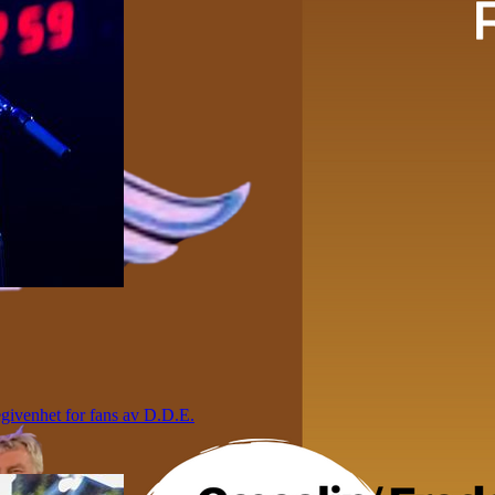
begivenhet for fans av D.D.E.