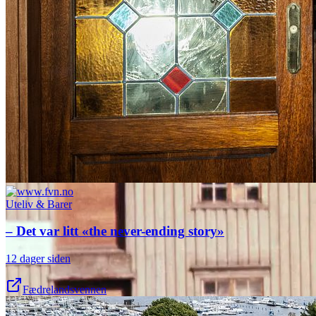
Uteliv & Barer
– Det var litt «the never-ending story»
12 dager siden
Fædrelandsvennen