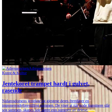
Adresseavisen
Kunst & Kultur
Jentekoret trampet hardt i gulvet,
rasende
Nidarosdomens jentekor og gjestene deres fremfører en
imponerendeforestilling sammen. De viser at når gode kunstnere slår
seg sammen, skapes noe større enn summen av delene.