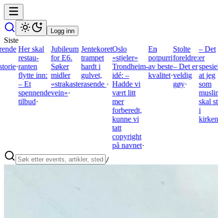
Logg inn
Siste
r skal
Jubileum
Jentekoret
Oslo
En
Stolte
– Det
Jørn
tau­
for E6.
trampet
«stjeler»
potpurri
foreldre:
er
Lande i
nten
Søker
hardt i
Trondheim-
av beste
– Det er
spesielt
samarbe
tte inn:
midler
gulvet,
idé: –
kvalitet
·
veldig
at jeg
med
Et
«strakaste
rasende
·
Hadde vi
gøy
·
som
Black
ennende
vein»
·
vært litt
muslim
Sabbath
bud
·
mer
skal stå
legende
forberedt,
i
kunne vi
kirken
·
tatt
copyright
på navnet
·
/