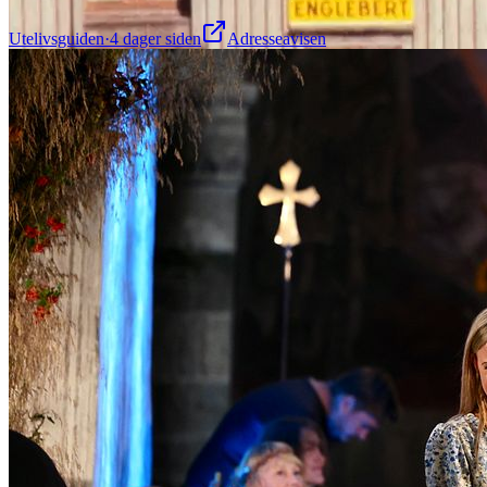
Utelivsguiden
·
4 dager siden
Adresseavisen