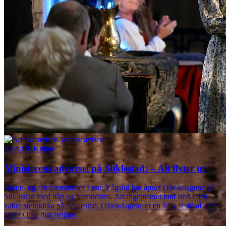
Adresseavisen
Kunst & Kultur
Minis­terens advarsel på Stikle­stad: – Alt flyter ut
Barne- og familieminister Lene Vågslid har åpnet Olsokdagene på
Stiklestad med håp og framtidstro. Arrangementet fant sted i den
vakre steinkirka på Stiklestad. Olsokdagene er en årlig festival som
feirer Olav den hellige.