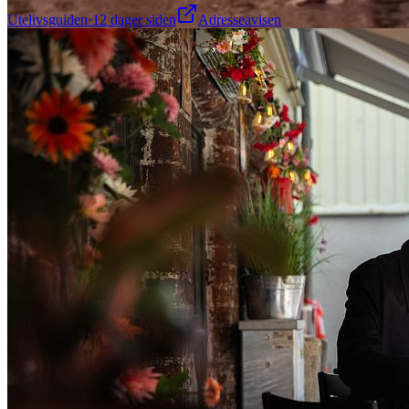
Utelivsguiden
·
12 dager siden
Adresseavisen