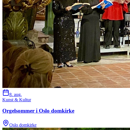
8. aug.
Kunst & Kultur
Orgelsommer i Oslo domkirke
Oslo domkirke