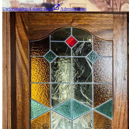
Utelivsguiden
·
4 dager siden
Adresseavisen