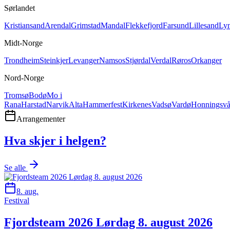
Sørlandet
Kristiansand
Arendal
Grimstad
Mandal
Flekkefjord
Farsund
Lillesand
Ly
Midt-Norge
Trondheim
Steinkjer
Levanger
Namsos
Stjørdal
Verdal
Røros
Orkanger
Nord-Norge
Tromsø
Bodø
Mo i
Rana
Harstad
Narvik
Alta
Hammerfest
Kirkenes
Vadsø
Vardø
Honningsv
Arrangementer
Hva skjer i helgen?
Se alle
8. aug.
Festival
Fjordsteam 2026 Lørdag 8. august 2026