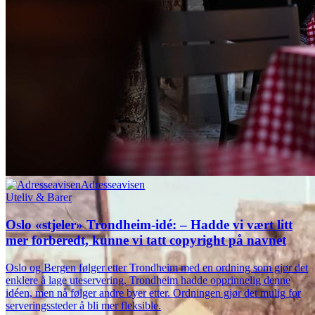
Adresseavisen
Uteliv & Barer
Oslo «stjeler» Trondheim-idé: – Hadde vi vært litt
mer forberedt, kunne vi tatt copyright på navnet
Oslo og Bergen følger etter Trondheim med en ordning som gjør det
enklere å lage uteservering. Trondheim hadde opprinnelig denne
idéen, men nå følger andre byer etter. Ordningen gjør det mulig for
serveringssteder å bli mer fleksible.