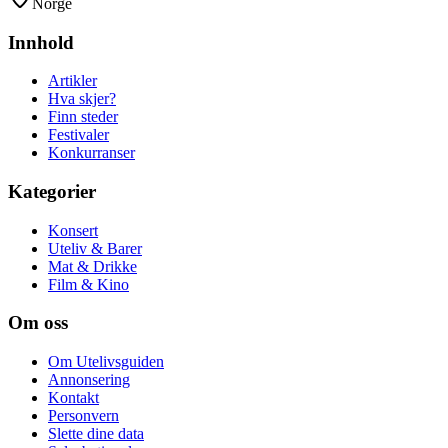
Norge
Innhold
Artikler
Hva skjer?
Finn steder
Festivaler
Konkurranser
Kategorier
Konsert
Uteliv & Barer
Mat & Drikke
Film & Kino
Om oss
Om Utelivsguiden
Annonsering
Kontakt
Personvern
Slette dine data