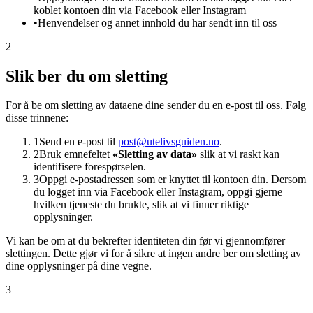
koblet kontoen din via Facebook eller Instagram
•
Henvendelser og annet innhold du har sendt inn til oss
2
Slik ber du om sletting
For å be om sletting av dataene dine sender du en e-post til oss. Følg
disse trinnene:
1
Send en e-post til
post@utelivsguiden.no
.
2
Bruk emnefeltet
«Sletting av data»
slik at vi raskt kan
identifisere forespørselen.
3
Oppgi e-postadressen som er knyttet til kontoen din. Dersom
du logget inn via Facebook eller Instagram, oppgi gjerne
hvilken tjeneste du brukte, slik at vi finner riktige
opplysninger.
Vi kan be om at du bekrefter identiteten din før vi gjennomfører
slettingen. Dette gjør vi for å sikre at ingen andre ber om sletting av
dine opplysninger på dine vegne.
3