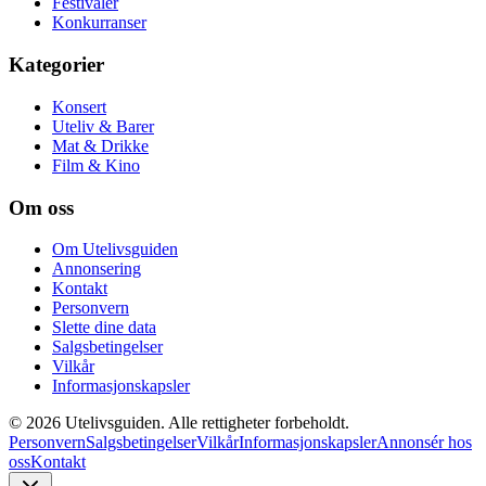
Festivaler
Konkurranser
Kategorier
Konsert
Uteliv & Barer
Mat & Drikke
Film & Kino
Om oss
Om Utelivsguiden
Annonsering
Kontakt
Personvern
Slette dine data
Salgsbetingelser
Vilkår
Informasjonskapsler
©
2026
Utelivsguiden. Alle rettigheter forbeholdt.
Personvern
Salgsbetingelser
Vilkår
Informasjonskapsler
Annonsér hos
oss
Kontakt