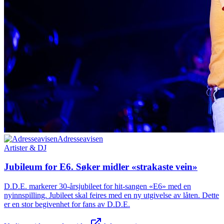
Adresseavisen
Artister & DJ
Jubileum for E6. Søker midler «strakaste vein»
D.D.E. markerer 30-årsjubileet for hit-sangen «E6» med en
nyinnspilling. Jubileet skal feires med en ny utgivelse av låten. Dette
er en stor begivenhet for fans av D.D.E.