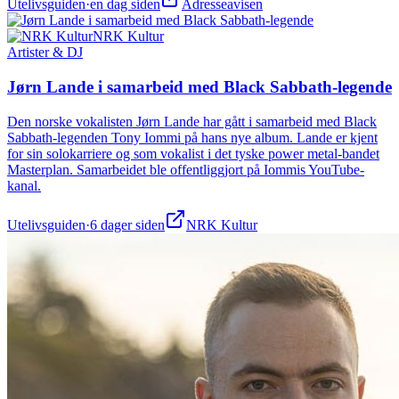
Utelivsguiden
·
en dag siden
Adresseavisen
NRK Kultur
Artister & DJ
Jørn Lande i samarbeid med Black Sabbath-legende
Den norske vokalisten Jørn Lande har gått i samarbeid med Black
Sabbath-legenden Tony Iommi på hans nye album. Lande er kjent
for sin solokarriere og som vokalist i det tyske power metal-bandet
Masterplan. Samarbeidet ble offentliggjort på Iommis YouTube-
kanal.
Utelivsguiden
·
6 dager siden
NRK Kultur