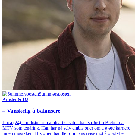
Sunnmørsposten
Artister & DJ
– Vanskelig å balansere
Luca (24) har drømt om å bli artist siden han så Justin Bieber på
MTV som tenåring. Han har nå selv ambisjoner om å gjøre karriere
innen musikken. Historien handler om hans reise mot å oppfylle