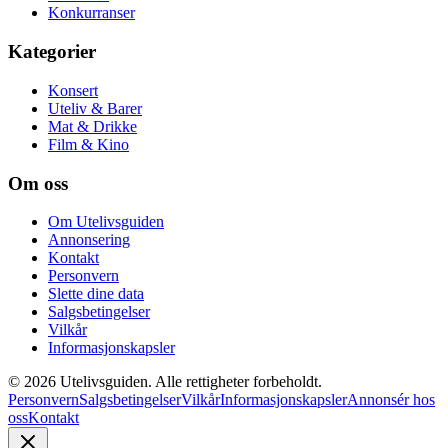
Konkurranser
Kategorier
Konsert
Uteliv & Barer
Mat & Drikke
Film & Kino
Om oss
Om Utelivsguiden
Annonsering
Kontakt
Personvern
Slette dine data
Salgsbetingelser
Vilkår
Informasjonskapsler
©
2026
Utelivsguiden. Alle rettigheter forbeholdt.
Personvern
Salgsbetingelser
Vilkår
Informasjonskapsler
Annonsér hos
oss
Kontakt