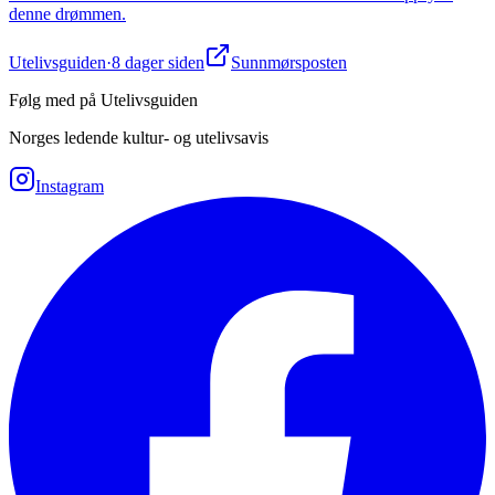
denne drømmen.
Utelivsguiden
·
8 dager siden
Sunnmørsposten
Følg med på Utelivsguiden
Norges ledende kultur- og utelivsavis
Instagram