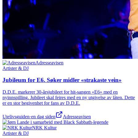
Adresseavisen
Artister & DJ
Jubileum for E6. Søker midler «strakaste vein»
D.D.E. markerer 30-årsjubileet for hit-sangen «E6» med en
nyinnspilling. Jubileet skal feires med en ny utgivelse av låten. Dette
er en stor begivenhet for fans av D.D.E.
Utelivsguiden
·
en dag siden
Adresseavisen
NRK Kultur
Artister & DJ