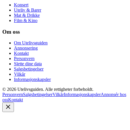
Konsert
Uteliv & Barer
Mat & Drikke
Film & Kino
Om oss
Om Utelivsguiden
Annonsering
Kontakt
Personvern
Slette dine data
Salgsbetingelser
Vilkår
Informasjonskapsler
©
2026
Utelivsguiden. Alle rettigheter forbeholdt.
Personvern
Salgsbetingelser
Vilkår
Informasjonskapsler
Annonsér hos
oss
Kontakt