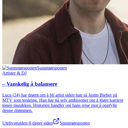
Sunnmørsposten
Artister & DJ
– Vanskelig å balansere
Luca (24) har drømt om å bli artist siden han så Justin Bieber på
MTV som tenåring. Han har nå selv ambisjoner om å gjøre karriere
innen musikken. Historien handler om hans reise mot å oppfylle
denne drømmen.
Utelivsguiden
·
8 dager siden
Sunnmørsposten