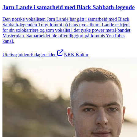
Jørn Lande i samarbeid med Black Sabbath-legende
Den norske vokalisten Jørn Lande har gått i samarbeid med Black
Sabbath-legenden Tony Iommi på hans nye album. Lande er kjent
for sin solokarriere og som vokalist i det tyske power metal-bandet
Masterplan. Samarbeidet ble offentliggjort på Iommis YouTube-
kanal.
Utelivsguiden
·
6 dager siden
NRK Kultur