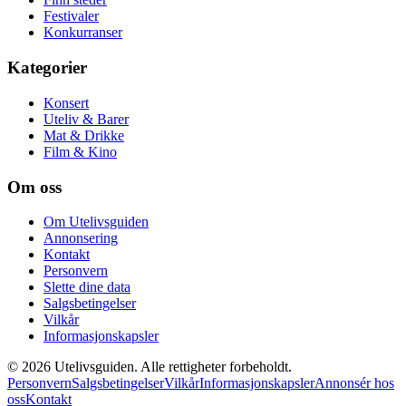
Festivaler
Konkurranser
Kategorier
Konsert
Uteliv & Barer
Mat & Drikke
Film & Kino
Om oss
Om Utelivsguiden
Annonsering
Kontakt
Personvern
Slette dine data
Salgsbetingelser
Vilkår
Informasjonskapsler
©
2026
Utelivsguiden. Alle rettigheter forbeholdt.
Personvern
Salgsbetingelser
Vilkår
Informasjonskapsler
Annonsér hos
oss
Kontakt