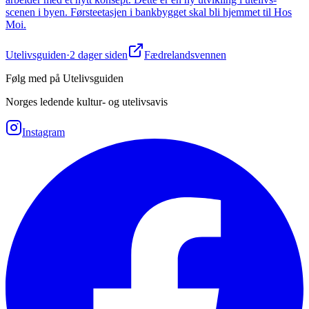
scenen i byen. Førsteetasjen i bankbygget skal bli hjemmet til Hos
Moi.
Utelivsguiden
·
2 dager siden
Fædrelandsvennen
Følg med på Utelivsguiden
Norges ledende kultur- og utelivsavis
Instagram