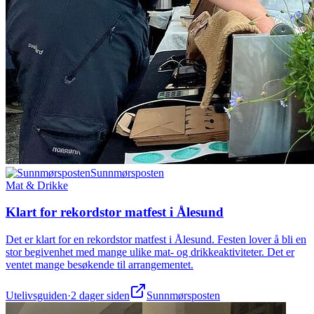
Sunnmørsposten
Mat & Drikke
Klart for rekordstor matfest i Ålesund
Det er klart for en rekordstor matfest i Ålesund. Festen lover å bli en
stor begivenhet med mange ulike mat- og drikkeaktiviteter. Det er
ventet mange besøkende til arrangementet.
Utelivsguiden
·
2 dager siden
Sunnmørsposten