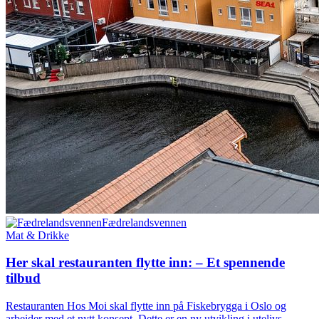
Fædrelandsvennen
Mat & Drikke
Her skal restau­ranten flytte inn: – Et spennende
tilbud
Restauranten Hos Moi skal flytte inn på Fiskebrygga i Oslo og
arbeider med et nytt konsept. Dette er en ny utvikling i utelivs-