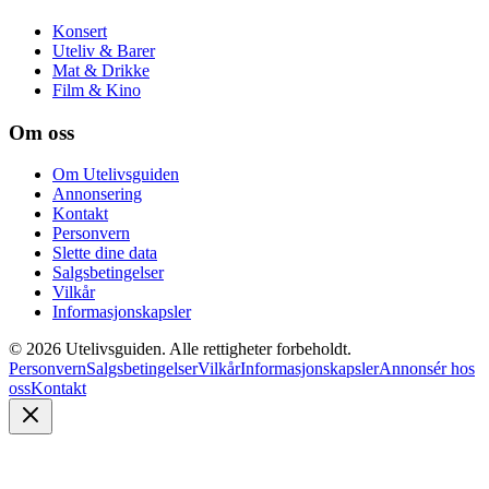
Konsert
Uteliv & Barer
Mat & Drikke
Film & Kino
Om oss
Om Utelivsguiden
Annonsering
Kontakt
Personvern
Slette dine data
Salgsbetingelser
Vilkår
Informasjonskapsler
©
2026
Utelivsguiden. Alle rettigheter forbeholdt.
Personvern
Salgsbetingelser
Vilkår
Informasjonskapsler
Annonsér hos
oss
Kontakt