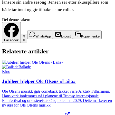
lansere sin andre sesong. Jensen ser etter skuespillere som
både tar imot og gir tilbake i sine roller.
Del denne saken:
WhatsApp
E-post
Kopier lenke
Facebook
X
Relaterte artikler
Ballade
Kino
Jubileer hjelper Ole Olsens «Laila»
Ole Olsens musikk gjør comeback takket være Arktisk Filharmoni.
Hans verk innlemmes nå i planene til Tromsø internasjonale
Filmfestival og orkesterets 20-årsjubileum i 2029. Dette markerer en
ny æra for Ole Olsens musikk.