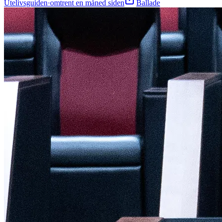
Utelivsguiden
·
omtrent en måned siden
Ballade