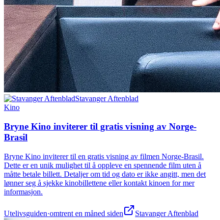
Stavanger Aftenblad
Kino
Bryne Kino inviterer til gratis visning av Norge-
Brasil
Bryne Kino inviterer til en gratis visning av filmen Norge-Brasil.
Dette er en unik mulighet til å oppleve en spennende film uten å
måtte betale billett. Detaljer om tid og dato er ikke angitt, men det
lønner seg å sjekke kinobillettene eller kontakt kinoen for mer
informasjon.
Utelivsguiden
·
omtrent en måned siden
Stavanger Aftenblad