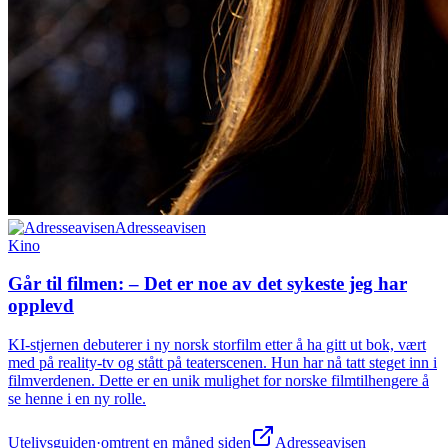
Adresseavisen
Kino
Går til filmen: – Det er noe av det sykeste jeg har
opplevd
KI-stjernen debuterer i ny norsk storfilm etter å ha gitt ut bok, vært
med på reality-tv og stått på teaterscenen. Hun har nå tatt steget inn i
filmverdenen. Dette er en unik mulighet for norske filmtilhengere å
se henne i en ny rolle.
Utelivsguiden
·
omtrent en måned siden
Adresseavisen