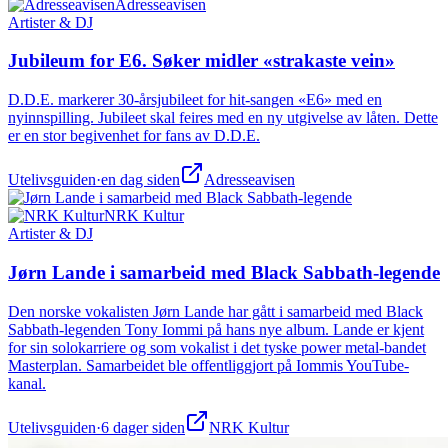
Adresseavisen
Artister & DJ
Jubileum for E6. Søker midler «strakaste vein»
D.D.E. markerer 30-årsjubileet for hit-sangen «E6» med en
nyinnspilling. Jubileet skal feires med en ny utgivelse av låten. Dette
er en stor begivenhet for fans av D.D.E.
Utelivsguiden
·
en dag siden
Adresseavisen
NRK Kultur
Artister & DJ
Jørn Lande i samarbeid med Black Sabbath-legende
Den norske vokalisten Jørn Lande har gått i samarbeid med Black
Sabbath-legenden Tony Iommi på hans nye album. Lande er kjent
for sin solokarriere og som vokalist i det tyske power metal-bandet
Masterplan. Samarbeidet ble offentliggjort på Iommis YouTube-
kanal.
Utelivsguiden
·
6 dager siden
NRK Kultur