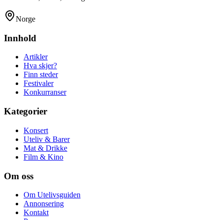
Norge
Innhold
Artikler
Hva skjer?
Finn steder
Festivaler
Konkurranser
Kategorier
Konsert
Uteliv & Barer
Mat & Drikke
Film & Kino
Om oss
Om Utelivsguiden
Annonsering
Kontakt