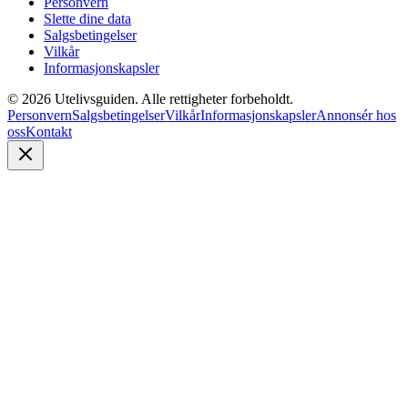
Personvern
Slette dine data
Salgsbetingelser
Vilkår
Informasjonskapsler
©
2026
Utelivsguiden. Alle rettigheter forbeholdt.
Personvern
Salgsbetingelser
Vilkår
Informasjonskapsler
Annonsér hos
oss
Kontakt