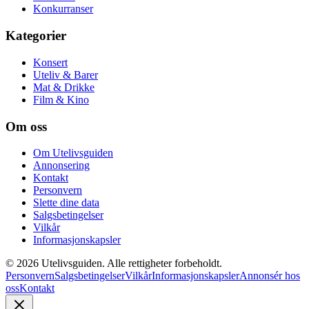
Konkurranser
Kategorier
Konsert
Uteliv & Barer
Mat & Drikke
Film & Kino
Om oss
Om Utelivsguiden
Annonsering
Kontakt
Personvern
Slette dine data
Salgsbetingelser
Vilkår
Informasjonskapsler
©
2026
Utelivsguiden. Alle rettigheter forbeholdt.
Personvern
Salgsbetingelser
Vilkår
Informasjonskapsler
Annonsér hos
oss
Kontakt