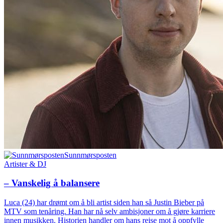
Sunnmørsposten
Artister & DJ
– Vanskelig å balansere
Luca (24) har drømt om å bli artist siden han så Justin Bieber på
MTV som tenåring. Han har nå selv ambisjoner om å gjøre karriere
innen musikken. Historien handler om hans reise mot å oppfylle