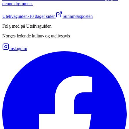
denne drømmen.
Utelivsguiden
·
10 dager siden
Sunnmørsposten
Følg med på Utelivsguiden
Norges ledende kultur- og utelivsavis
Instagram