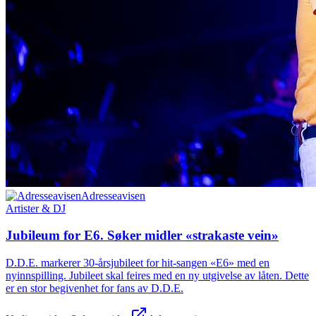
Adresseavisen
Artister & DJ
Jubileum for E6. Søker midler «strakaste vein»
D.D.E. markerer 30-årsjubileet for hit-sangen «E6» med en
nyinnspilling. Jubileet skal feires med en ny utgivelse av låten. Dette
er en stor begivenhet for fans av D.D.E.