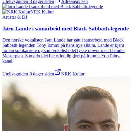
Utelivsguiden
·
3 dager siden
Adresseavisen
NRK Kultur
Artister & DJ
Jørn Lande i samarbeid med Black Sabbath-legende
Den norske vokalisten Jørn Lande har gått i samarbeid med Black
Sabbath-legenden Tony Iommi på hans nye album. Lande er kjent
for sin solokarriere og som vokalist i det tyske power metal-bandet
Masterplan. Samarbeidet ble offentliggjort på Iommis YouTube-
kanal.
Utelivsguiden
·
8 dager siden
NRK Kultur