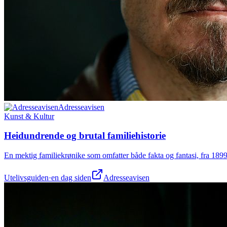
Adresseavisen
Kunst & Kultur
Heidundrende og brutal familiehistorie
En mektig familiekrønike som omfatter både fakta og fantasi, fra 1899 
Utelivsguiden
·
en dag siden
Adresseavisen