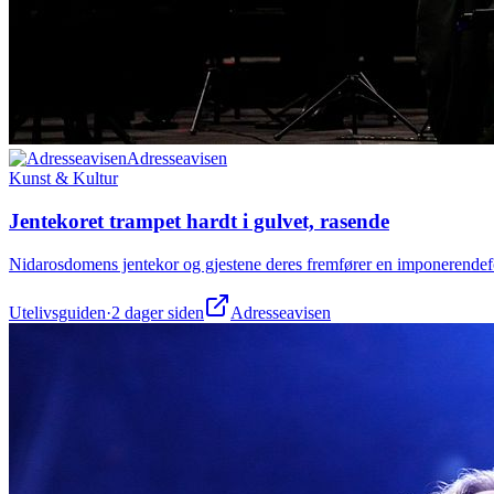
Adresseavisen
Kunst & Kultur
Jentekoret trampet hardt i gulvet, rasende
Nidarosdomens jentekor og gjestene deres fremfører en imponerendefo
Utelivsguiden
·
2 dager siden
Adresseavisen