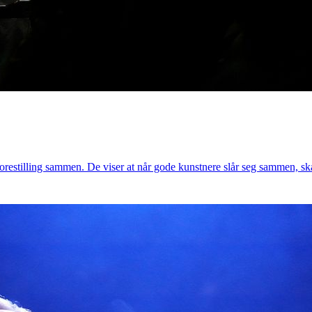
restilling sammen. De viser at når gode kunstnere slår seg sammen, s