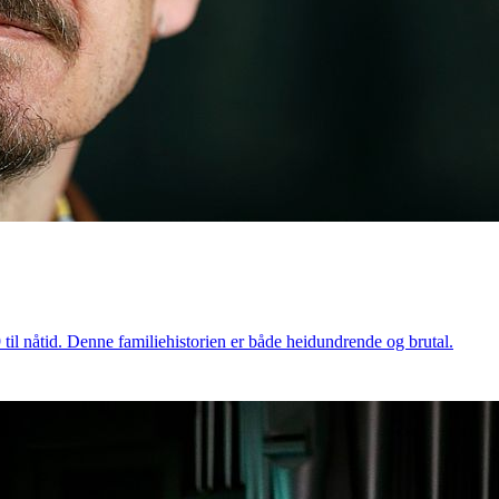
til nåtid. Denne familiehistorien er både heidundrende og brutal.