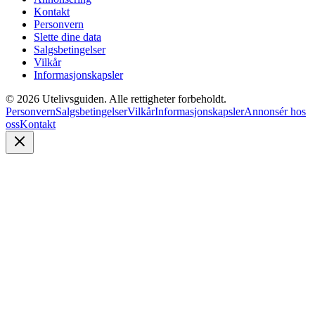
Kontakt
Personvern
Slette dine data
Salgsbetingelser
Vilkår
Informasjonskapsler
©
2026
Utelivsguiden. Alle rettigheter forbeholdt.
Personvern
Salgsbetingelser
Vilkår
Informasjonskapsler
Annonsér hos
oss
Kontakt