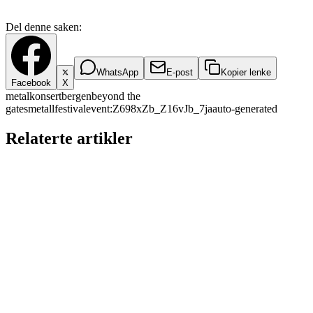
Del denne saken:
WhatsApp
E-post
Kopier lenke
Facebook
X
metal
konsert
bergen
beyond the
gates
metallfestival
event:Z698xZb_Z16vJb_7ja
auto-generated
Relaterte artikler