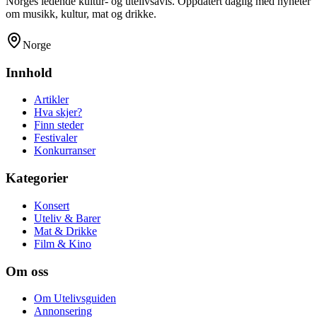
Norges ledende kultur- og utelivsavis. Oppdatert daglig med nyheter
om musikk, kultur, mat og drikke.
Norge
Innhold
Artikler
Hva skjer?
Finn steder
Festivaler
Konkurranser
Kategorier
Konsert
Uteliv & Barer
Mat & Drikke
Film & Kino
Om oss
Om Utelivsguiden
Annonsering