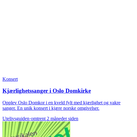
Konsert
Kjærlighetssanger i Oslo Domkirke
Opplev Oslo Domkor i en kveld fylt med kjærlighet og vakre
sanger. En unik konsert i kjære norske omgivelser.
Utelivsguiden
·
omtrent 2 måneder siden