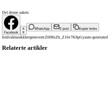
Del denne saken:
WhatsApp
E-post
Kopier lenke
Facebook
X
festival
musikk
bergen
event:Z698xZb_Z16v7K8pGy
auto-generated
Relaterte artikler