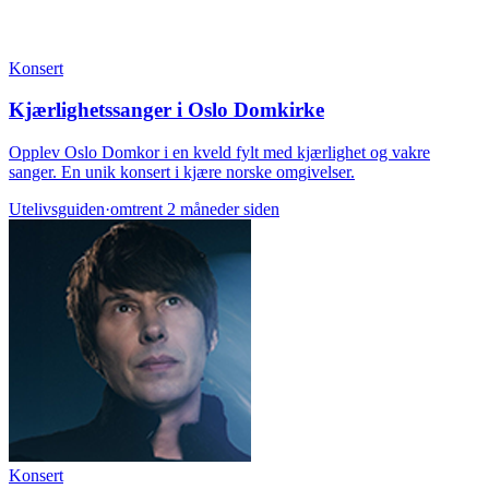
Konsert
Kjærlighetssanger i Oslo Domkirke
Opplev Oslo Domkor i en kveld fylt med kjærlighet og vakre
sanger. En unik konsert i kjære norske omgivelser.
Utelivsguiden
·
omtrent 2 måneder siden
Konsert