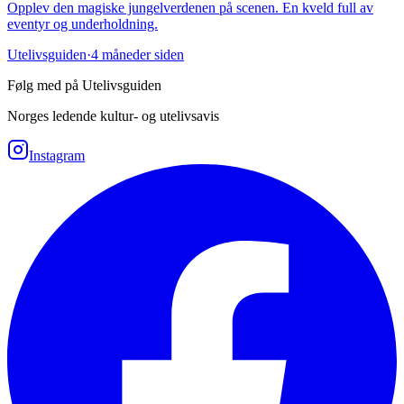
Opplev den magiske jungelverdenen på scenen. En kveld full av
eventyr og underholdning.
Utelivsguiden
·
4 måneder siden
Følg med på Utelivsguiden
Norges ledende kultur- og utelivsavis
Instagram