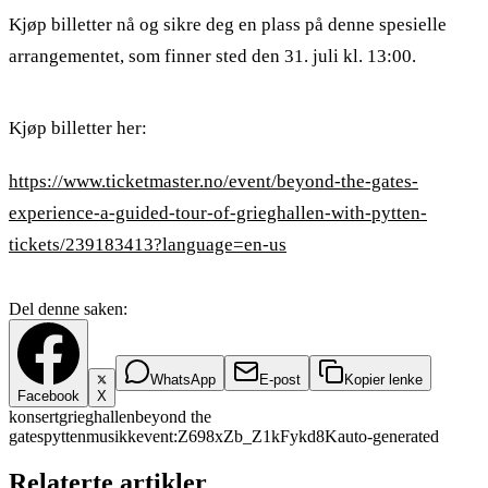
Kjøp billetter nå og sikre deg en plass på denne spesielle
arrangementet, som finner sted den 31. juli kl. 13:00.
Kjøp billetter her:
https://www.ticketmaster.no/event/beyond-the-gates-
experience-a-guided-tour-of-grieghallen-with-pytten-
tickets/239183413?language=en-us
Del denne saken:
WhatsApp
E-post
Kopier lenke
Facebook
X
konsert
grieghallen
beyond the
gates
pytten
musikk
event:Z698xZb_Z1kFykd8K
auto-generated
Relaterte artikler