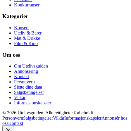
Konkurranser
Kategorier
Konsert
Uteliv & Barer
Mat & Drikke
Film & Kino
Om oss
Om Utelivsguiden
Annonsering
Kontakt
Personvern
Slette dine data
Salgsbetingelser
Vilkår
Informasjonskapsler
©
2026
Utelivsguiden. Alle rettigheter forbeholdt.
Personvern
Salgsbetingelser
Vilkår
Informasjonskapsler
Annonsér hos
oss
Kontakt