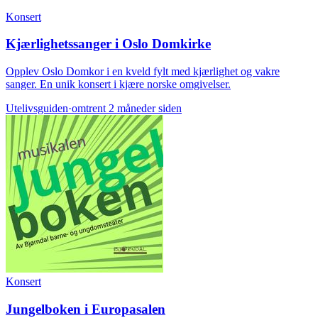
Konsert
Kjærlighetssanger i Oslo Domkirke
Opplev Oslo Domkor i en kveld fylt med kjærlighet og vakre
sanger. En unik konsert i kjære norske omgivelser.
Utelivsguiden
·
omtrent 2 måneder siden
Konsert
Jungelboken i Europasalen