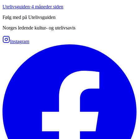
Utelivsguiden
·
4 måneder siden
Følg med på Utelivsguiden
Norges ledende kultur- og utelivsavis
Instagram