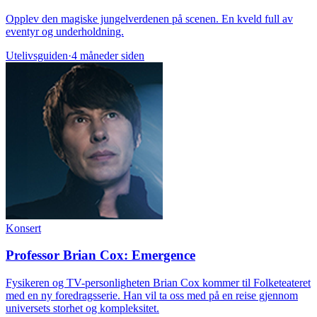
Opplev den magiske jungelverdenen på scenen. En kveld full av
eventyr og underholdning.
Utelivsguiden
·
4 måneder siden
Konsert
Professor Brian Cox: Emergence
Fysikeren og TV-personligheten Brian Cox kommer til Folketeateret
med en ny foredragsserie. Han vil ta oss med på en reise gjennom
universets storhet og kompleksitet.