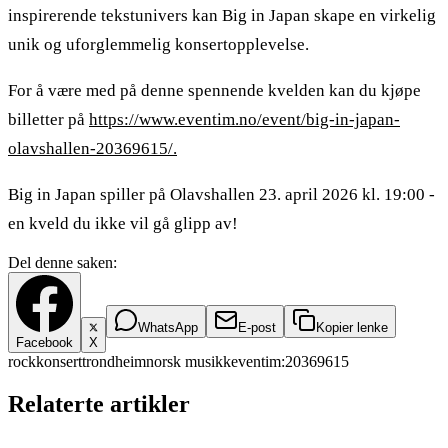
inspirerende tekstunivers kan Big in Japan skape en virkelig
unik og uforglemmelig konsertopplevelse.
For å være med på denne spennende kvelden kan du kjøpe
billetter på
https://www.eventim.no/event/big-in-japan-
olavshallen-20369615/.
Big in Japan spiller på Olavshallen 23. april 2026 kl. 19:00 -
en kveld du ikke vil gå glipp av!
Del denne saken:
WhatsApp
E-post
Kopier lenke
Facebook
X
rock
konsert
trondheim
norsk musikk
eventim:20369615
Relaterte artikler