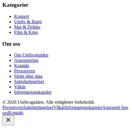
Kategorier
Konsert
Uteliv & Barer
Mat & Drikke
Film & Kino
Om oss
Om Utelivsguiden
Annonsering
Kontakt
Personvern
Slette dine data
Salgsbetingelser
Vilkår
Informasjonskapsler
©
2026
Utelivsguiden. Alle rettigheter forbeholdt.
Personvern
Salgsbetingelser
Vilkår
Informasjonskapsler
Annonsér hos
oss
Kontakt