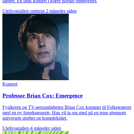
sanger. En unik konsert i kjære norske omgivelser.
Utelivsguiden
·
omtrent 2 måneder siden
Konsert
Professor Brian Cox: Emergence
Fysikeren og TV-personligheten Brian Cox kommer til Folketeateret
med en ny foredragsserie. Han vil ta oss med på en reise gjennom
universets storhet og kompleksitet.
Utelivsguiden
·
4 måneder siden