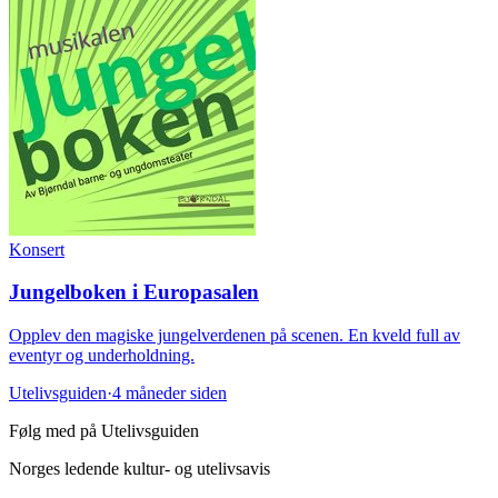
Konsert
Jungelboken i Europasalen
Opplev den magiske jungelverdenen på scenen. En kveld full av
eventyr og underholdning.
Utelivsguiden
·
4 måneder siden
Følg med på Utelivsguiden
Norges ledende kultur- og utelivsavis