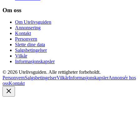
Om oss
Om Utelivsguiden
Annonsering
Kontakt
Personvern
Slette dine data
Salgsbetingelser
Vilkår
Informasjonskapsler
©
2026
Utelivsguiden. Alle rettigheter forbeholdt.
Personvern
Salgsbetingelser
Vilkår
Informasjonskapsler
Annonsér hos
oss
Kontakt