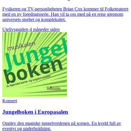
Fysikeren og TV-personligheten Brian Cox kommer til Folketeateret
med en ny foredragsserie. Han vil ta oss med på en reise gjennom
universets storhet og kompleksitet.
Utelivsguiden
·
4 måneder siden
Konsert
Jungelboken i Europasalen
Opplev den magiske jungelverdenen på scenen. En kveld full av
eventyr og underholdning.