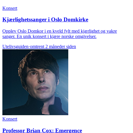
Konsert
Kjærlighetssanger i Oslo Domkirke
Opplev Oslo Domkor i en kveld fylt med kjærlighet og vakre
sanger. En unik konsert i kjære norske omgivelser.
Utelivsguiden
·
omtrent 2 måneder siden
Konsert
Professor Brian Cox: Emergence