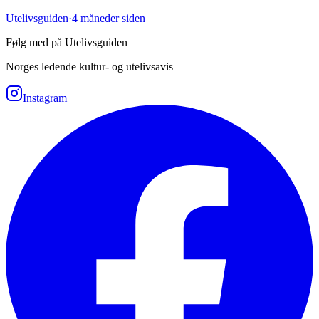
Utelivsguiden
·
4 måneder siden
Følg med på Utelivsguiden
Norges ledende kultur- og utelivsavis
Instagram