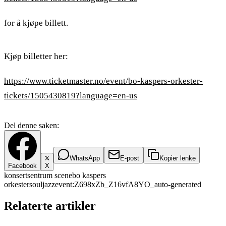
for å kjøpe billett.
Kjøp billetter her:
https://www.ticketmaster.no/event/bo-kaspers-orkester-
tickets/1505430819?language=en-us
Del denne saken:
WhatsApp
E-post
Kopier lenke
Facebook
X
konsert
sentrum scene
bo kaspers
orkester
soul
jazz
event:Z698xZb_Z16vfA8YO_
auto-generated
Relaterte artikler