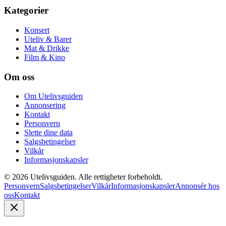
Kategorier
Konsert
Uteliv & Barer
Mat & Drikke
Film & Kino
Om oss
Om Utelivsguiden
Annonsering
Kontakt
Personvern
Slette dine data
Salgsbetingelser
Vilkår
Informasjonskapsler
©
2026
Utelivsguiden. Alle rettigheter forbeholdt.
Personvern
Salgsbetingelser
Vilkår
Informasjonskapsler
Annonsér hos
oss
Kontakt