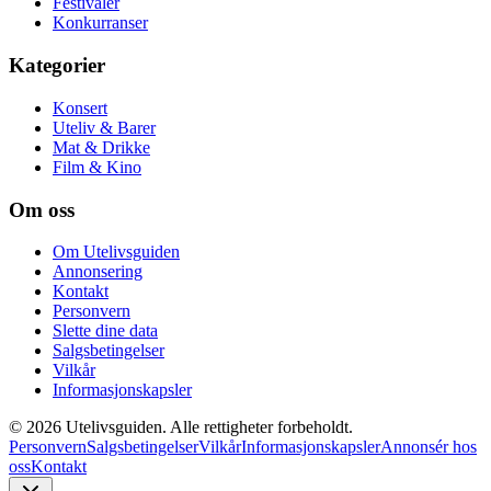
Festivaler
Konkurranser
Kategorier
Konsert
Uteliv & Barer
Mat & Drikke
Film & Kino
Om oss
Om Utelivsguiden
Annonsering
Kontakt
Personvern
Slette dine data
Salgsbetingelser
Vilkår
Informasjonskapsler
©
2026
Utelivsguiden. Alle rettigheter forbeholdt.
Personvern
Salgsbetingelser
Vilkår
Informasjonskapsler
Annonsér hos
oss
Kontakt