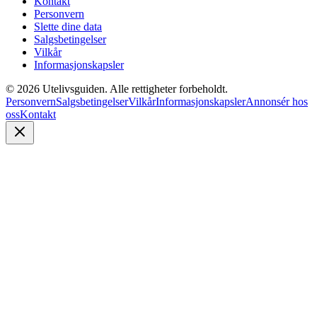
Kontakt
Personvern
Slette dine data
Salgsbetingelser
Vilkår
Informasjonskapsler
©
2026
Utelivsguiden. Alle rettigheter forbeholdt.
Personvern
Salgsbetingelser
Vilkår
Informasjonskapsler
Annonsér hos
oss
Kontakt