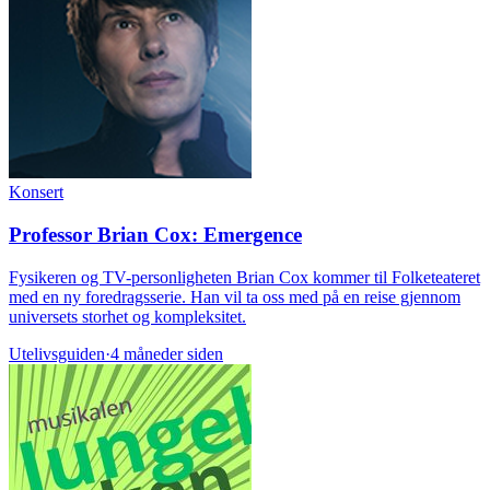
Konsert
Professor Brian Cox: Emergence
Fysikeren og TV-personligheten Brian Cox kommer til Folketeateret
med en ny foredragsserie. Han vil ta oss med på en reise gjennom
universets storhet og kompleksitet.
Utelivsguiden
·
4 måneder siden