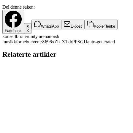
Del denne saken:
WhatsApp
E-post
Kopier lenke
Facebook
X
konsert
broiler
unity arena
norsk
musikk
fornebu
event:Z698xZb_Z1kbPPSGU
auto-generated
Relaterte artikler