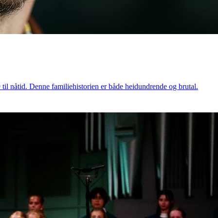
til nåtid. Denne familiehistorien er både heidundrende og brutal.