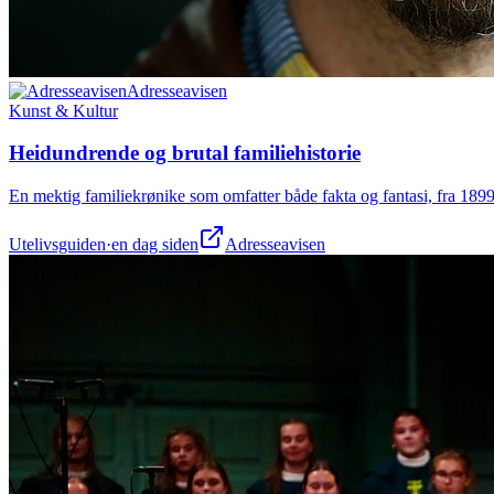
Adresseavisen
Kunst & Kultur
Heidundrende og brutal familiehistorie
En mektig familiekrønike som omfatter både fakta og fantasi, fra 1899 
Utelivsguiden
·
en dag siden
Adresseavisen