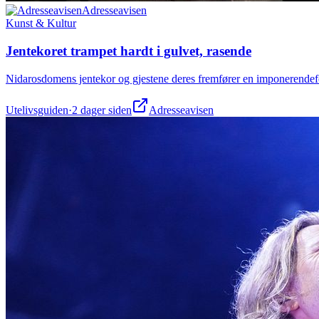
Adresseavisen
Kunst & Kultur
Jentekoret trampet hardt i gulvet, rasende
Nidarosdomens jentekor og gjestene deres fremfører en imponerendefo
Utelivsguiden
·
2 dager siden
Adresseavisen