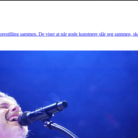
restilling sammen. De viser at når gode kunstnere slår seg sammen, s