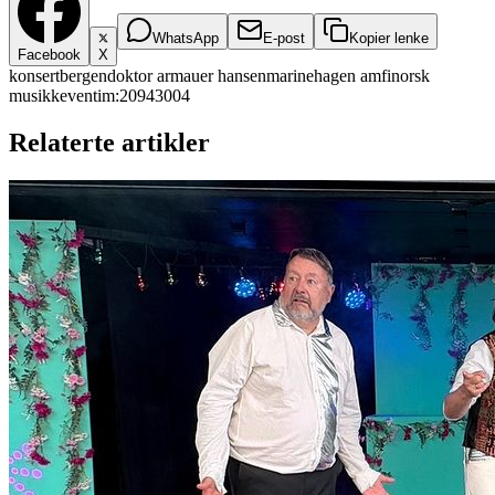
WhatsApp
E-post
Kopier lenke
Facebook
X
konsert
bergen
doktor armauer hansen
marinehagen amfi
norsk
musikk
eventim:20943004
Relaterte artikler