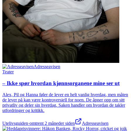
Adresseavisen
Teater
– Ikke spør hvordan kjønnsorganene mine ser ut
Alex, Pil og Hanna føler de lever en helt vanlig hverdag, men måten
de lever på kan være kontroversiell for noen. De åpner opp om sitt
privatliv og deler sin hverdag. Saken handler om hvordan de takler
utfordringer og kritikk.
Utelivsguiden
·
omtrent 2 måneder siden
Adresseavisen