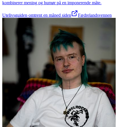
kombinerer mening og humør på en imponerende måte.
Utelivsguiden
·
omtrent en måned siden
Fædrelandsvennen