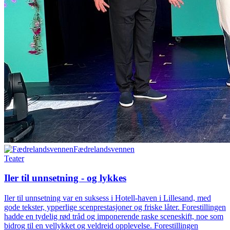
Fædrelandsvennen
Teater
Iler til unnsetning - og lykkes
Iler til unnsetning var en suksess i Hotell-haven i Lillesand, med
gode tekster, ypperlige scenprestasjoner og friske låter. Forestillingen
hadde en tydelig rød tråd og imponerende raske sceneskift, noe som
bidrog til en vellykket og veldreid opplevelse. Forestillingen