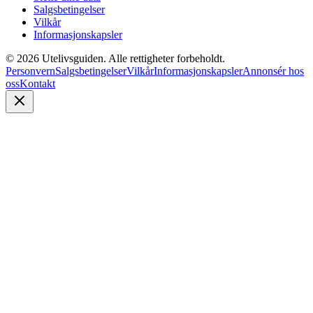
Salgsbetingelser
Vilkår
Informasjonskapsler
©
2026
Utelivsguiden. Alle rettigheter forbeholdt.
Personvern
Salgsbetingelser
Vilkår
Informasjonskapsler
Annonsér hos
oss
Kontakt