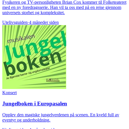
Fysikeren og TV-personligheten Brian Cox kommer til Folketeateret
med en ny foredragsserie. Han vil ta oss med på en reise gjennom
universets storhet og kompleksitet.
Utelivsguiden
·
4 måneder siden
Konsert
Jungelboken i Europasalen
Opplev den magiske jungelverdenen på scenen. En kveld full av
eventyr og underholdning.