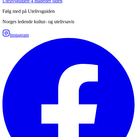
Utelivsguiden
·
4 måneder siden
Følg med på Utelivsguiden
Norges ledende kultur- og utelivsavis
Instagram