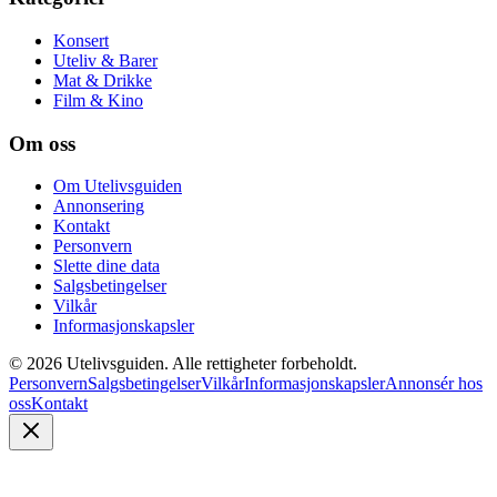
Konsert
Uteliv & Barer
Mat & Drikke
Film & Kino
Om oss
Om Utelivsguiden
Annonsering
Kontakt
Personvern
Slette dine data
Salgsbetingelser
Vilkår
Informasjonskapsler
©
2026
Utelivsguiden. Alle rettigheter forbeholdt.
Personvern
Salgsbetingelser
Vilkår
Informasjonskapsler
Annonsér hos
oss
Kontakt