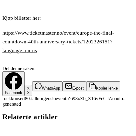
Kjøp billetter her:
https://www.ticketmaster.no/event/europe-the-final-
countdown-40th-anniversary-tickets/1202326151?
language=en-us
Del denne saken:
WhatsApp
E-post
Kopier lenke
Facebook
X
rock
konsert
80-tall
norge
oslo
event:Z698xZb_Z16vFeGJAo
auto-
generated
Relaterte artikler