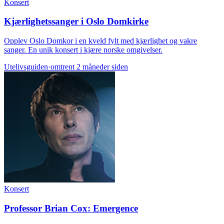
Konsert
Kjærlighetssanger i Oslo Domkirke
Opplev Oslo Domkor i en kveld fylt med kjærlighet og vakre
sanger. En unik konsert i kjære norske omgivelser.
Utelivsguiden
·
omtrent 2 måneder siden
Konsert
Professor Brian Cox: Emergence