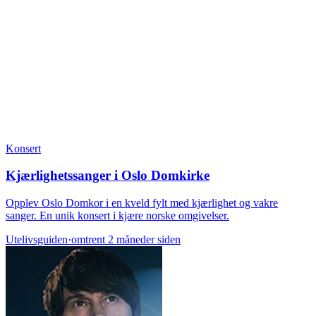
Konsert
Kjærlighetssanger i Oslo Domkirke
Opplev Oslo Domkor i en kveld fylt med kjærlighet og vakre
sanger. En unik konsert i kjære norske omgivelser.
Utelivsguiden
·
omtrent 2 måneder siden