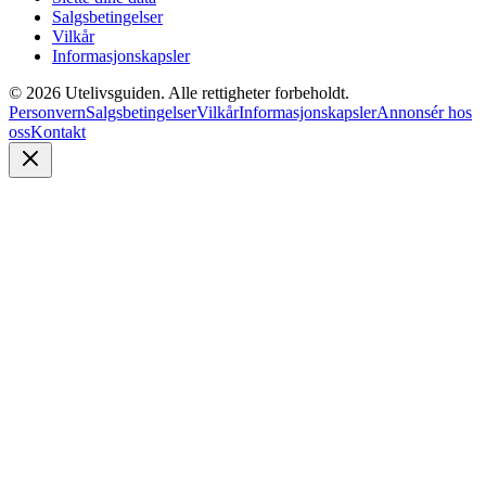
Salgsbetingelser
Vilkår
Informasjonskapsler
©
2026
Utelivsguiden. Alle rettigheter forbeholdt.
Personvern
Salgsbetingelser
Vilkår
Informasjonskapsler
Annonsér hos
oss
Kontakt