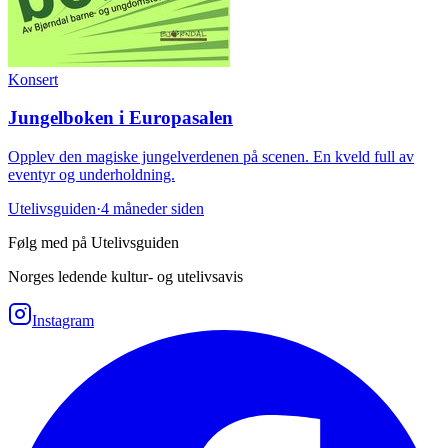
Konsert
Jungelboken i Europasalen
Opplev den magiske jungelverdenen på scenen. En kveld full av
eventyr og underholdning.
Utelivsguiden
·
4 måneder siden
Følg med på Utelivsguiden
Norges ledende kultur- og utelivsavis
Instagram