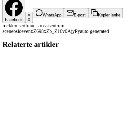
WhatsApp
E-post
Kopier lenke
Facebook
X
rock
konsert
francis rossi
sentrum
scene
oslo
event:Z698xZb_Z16v0AjyPy
auto-generated
Relaterte artikler