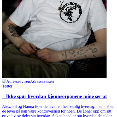
Adresseavisen
Teater
– Ikke spør hvordan kjønnsorganene mine ser ut
Alex, Pil og Hanna føler de lever en helt vanlig hverdag, men måten
de lever på kan være kontroversiell for noen. De åpner opp om sitt
privatliv og deler sin hverdag. Saken handler om hvordan de takler