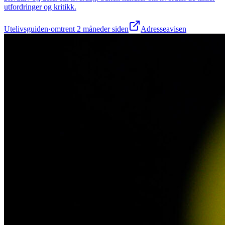
utfordringer og kritikk.
Utelivsguiden
·
omtrent 2 måneder siden
Adresseavisen