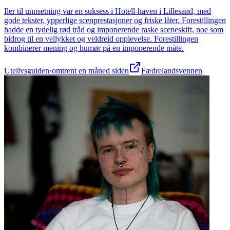
Iler til unnsetning var en suksess i Hotell-haven i Lillesand, med
gode tekster, ypperlige scenprestasjoner og friske låter. Forestillingen
hadde en tydelig rød tråd og imponerende raske sceneskift, noe som
bidrog til en vellykket og veldreid opplevelse. Forestillingen
kombinerer mening og humør på en imponerende måte.
Utelivsguiden
·
omtrent en måned siden
Fædrelandsvennen