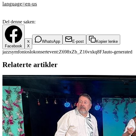
language=en-us
Del denne saken:
WhatsApp
E-post
Kopier lenke
Facebook
X
jazz
symfoni
oslo
konsert
event:Z698xZb_Z16vxkq8FJ
auto-generated
Relaterte artikler