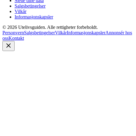
Slette dine data
Salgsbetingelser
Vilkår
Informasjonskapsler
©
2026
Utelivsguiden. Alle rettigheter forbeholdt.
Personvern
Salgsbetingelser
Vilkår
Informasjonskapsler
Annonsér hos
oss
Kontakt