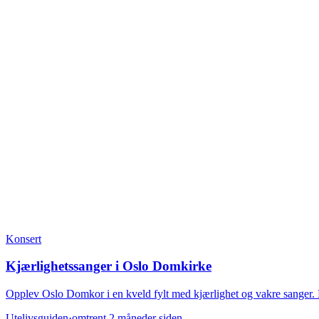
Konsert
Kjærlighetssanger i Oslo Domkirke
Opplev Oslo Domkor i en kveld fylt med kjærlighet og vakre sanger. 
Utelivsguiden
·
omtrent 2 måneder siden