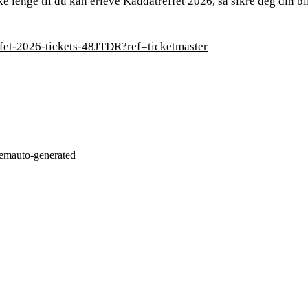
e lenge til du kan erleve Kaddatreffet 2026, så sikre deg din bil
ffet-2026-tickets-48JTDR?ref=ticketmaster
em
auto-generated