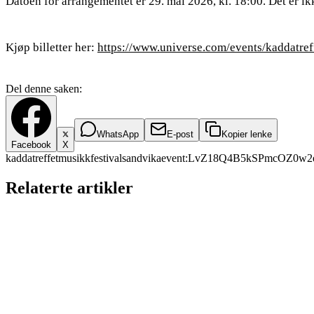
Datoen for arrangementet er 29. mai 2026, kl. 18:00. Det er ikk
Kjøp billetter her:
https://www.universe.com/events/kaddatre
Del denne saken:
WhatsApp
E-post
Kopier lenke
Facebook
X
kaddatreffet
musikkfestival
sandvika
event:LvZ18Q4B5kSPmcOZ0w2
Relaterte artikler