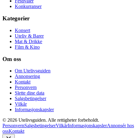
Festivaler
Konkurranser
Kategorier
Konsert
Uteliv & Barer
Mat & Drikke
Film & Kino
Om oss
Om Utelivsguiden
Annonsering
Kontakt
Personvern
Slette dine data
Salgsbetingelser
Vilkår
Informasjonskapsler
©
2026
Utelivsguiden. Alle rettigheter forbeholdt.
Personvern
Salgsbetingelser
Vilkår
Informasjonskapsler
Annonsér hos
oss
Kontakt