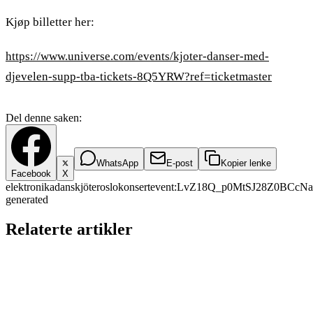
Kjøp billetter her:
https://www.universe.com/events/kjoter-danser-med-
djevelen-supp-tba-tickets-8Q5YRW?ref=ticketmaster
Del denne saken:
WhatsApp
E-post
Kopier lenke
Facebook
X
elektronika
dans
kjöter
oslo
konsert
event:LvZ18Q_p0MtSJ28Z0BCcN
a
generated
Relaterte artikler