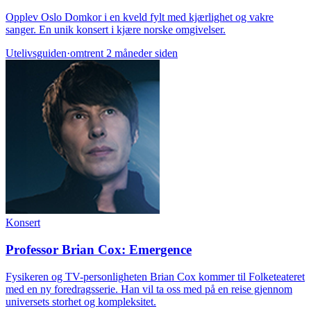
Opplev Oslo Domkor i en kveld fylt med kjærlighet og vakre
sanger. En unik konsert i kjære norske omgivelser.
Utelivsguiden
·
omtrent 2 måneder siden
Konsert
Professor Brian Cox: Emergence
Fysikeren og TV-personligheten Brian Cox kommer til Folketeateret
med en ny foredragsserie. Han vil ta oss med på en reise gjennom
universets storhet og kompleksitet.