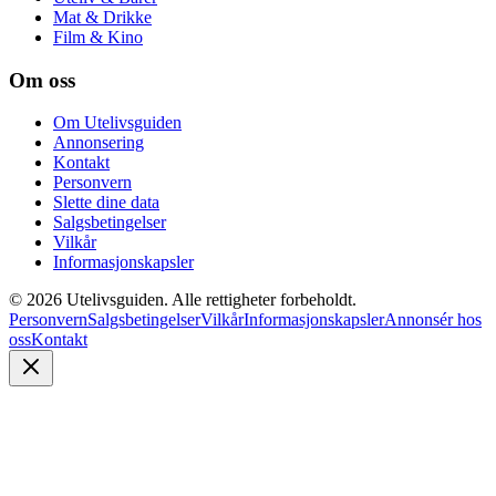
Mat & Drikke
Film & Kino
Om oss
Om Utelivsguiden
Annonsering
Kontakt
Personvern
Slette dine data
Salgsbetingelser
Vilkår
Informasjonskapsler
©
2026
Utelivsguiden. Alle rettigheter forbeholdt.
Personvern
Salgsbetingelser
Vilkår
Informasjonskapsler
Annonsér hos
oss
Kontakt