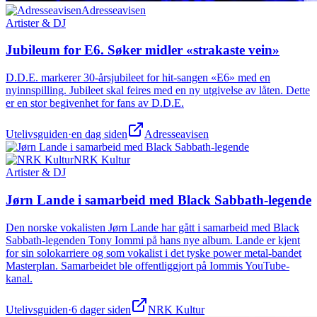
Adresseavisen
Artister & DJ
Jubileum for E6. Søker midler «strakaste vein»
D.D.E. markerer 30-årsjubileet for hit-sangen «E6» med en
nyinnspilling. Jubileet skal feires med en ny utgivelse av låten. Dette
er en stor begivenhet for fans av D.D.E.
Utelivsguiden
·
en dag siden
Adresseavisen
NRK Kultur
Artister & DJ
Jørn Lande i samarbeid med Black Sabbath-legende
Den norske vokalisten Jørn Lande har gått i samarbeid med Black
Sabbath-legenden Tony Iommi på hans nye album. Lande er kjent
for sin solokarriere og som vokalist i det tyske power metal-bandet
Masterplan. Samarbeidet ble offentliggjort på Iommis YouTube-
kanal.
Utelivsguiden
·
6 dager siden
NRK Kultur