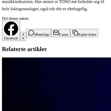
musikkindustrien. Han mener at TONO må forholde seg til
hele faktagrunnlaget, også når det er ubehagelig.
Del denne saken:
WhatsApp
E-post
Kopier lenke
Facebook
X
Relaterte artikler