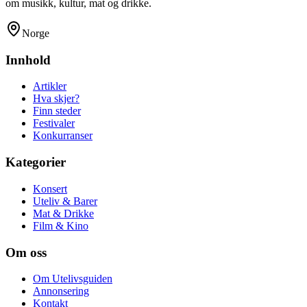
om musikk, kultur, mat og drikke.
Norge
Innhold
Artikler
Hva skjer?
Finn steder
Festivaler
Konkurranser
Kategorier
Konsert
Uteliv & Barer
Mat & Drikke
Film & Kino
Om oss
Om Utelivsguiden
Annonsering
Kontakt