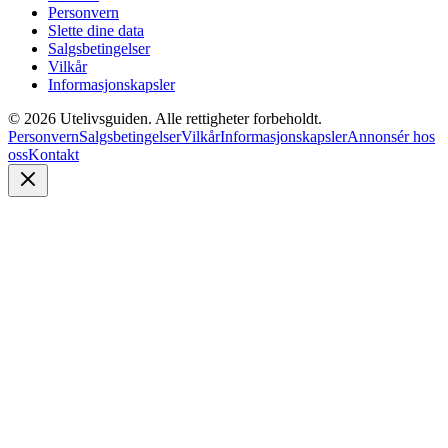
Personvern
Slette dine data
Salgsbetingelser
Vilkår
Informasjonskapsler
©
2026
Utelivsguiden. Alle rettigheter forbeholdt.
Personvern
Salgsbetingelser
Vilkår
Informasjonskapsler
Annonsér hos
oss
Kontakt