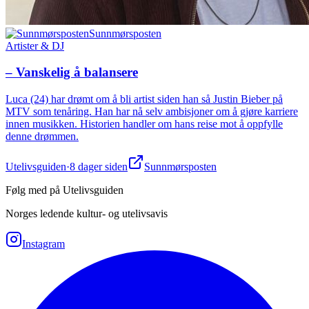
Sunnmørsposten
Artister & DJ
– Vanskelig å balansere
Luca (24) har drømt om å bli artist siden han så Justin Bieber på
MTV som tenåring. Han har nå selv ambisjoner om å gjøre karriere
innen musikken. Historien handler om hans reise mot å oppfylle
denne drømmen.
Utelivsguiden
·
8 dager siden
Sunnmørsposten
Følg med på Utelivsguiden
Norges ledende kultur- og utelivsavis
Instagram