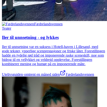
Fædrelandsvennen
Teater
Iler til unnsetning - og lykkes
Iler til unnsetning var en suksess i Hotell-haven i Lillesand, med
gode tekster, ypperlige scenprestasjoner og friske låter. Forestillingen
hadde en tydelig rød tråd og imponerende raske sceneskift, noe som
bidrog til en vellykket og veldreid opplevelse. Forestillingen
kombinerer mening og humør på en imponerende måte.
Utelivsguiden
·
omtrent en måned siden
Fædrelandsvennen