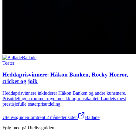
Ballade
Teater
Heddaprisvinnere: Håkon Banken, Rocky Horror,
cricket og joik
Heddaprisvinnere inkluderer Håkon Banken og andre kunstnere.
Prisutdelingen rommer mye musikk og musikalitet. Landets mest
prestisjefulle teaterprisutdeling.
Utelivsguiden
·
omtrent 2 måneder siden
Ballade
Følg med på Utelivsguiden