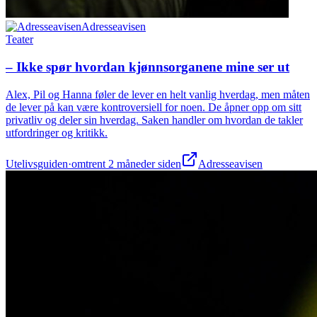
Adresseavisen
Teater
– Ikke spør hvordan kjønnsorganene mine ser ut
Alex, Pil og Hanna føler de lever en helt vanlig hverdag, men måten
de lever på kan være kontroversiell for noen. De åpner opp om sitt
privatliv og deler sin hverdag. Saken handler om hvordan de takler
utfordringer og kritikk.
Utelivsguiden
·
omtrent 2 måneder siden
Adresseavisen