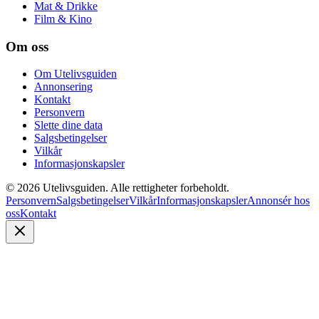
Mat & Drikke
Film & Kino
Om oss
Om Utelivsguiden
Annonsering
Kontakt
Personvern
Slette dine data
Salgsbetingelser
Vilkår
Informasjonskapsler
©
2026
Utelivsguiden. Alle rettigheter forbeholdt.
Personvern
Salgsbetingelser
Vilkår
Informasjonskapsler
Annonsér hos
oss
Kontakt