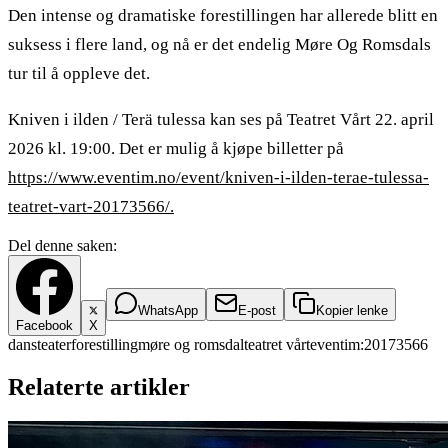
Den intense og dramatiske forestillingen har allerede blitt en
suksess i flere land, og nå er det endelig Møre Og Romsdals
tur til å oppleve det.
Kniven i ilden / Terä tulessa kan ses på Teatret Vårt 22. april
2026 kl. 19:00. Det er mulig å kjøpe billetter på
https://www.eventim.no/event/kniven-i-ilden-terae-tulessa-
teatret-vart-20173566/.
Del denne saken:
WhatsApp
E-post
Kopier lenke
Facebook
X
dans
teater
forestilling
møre og romsdal
teatret vårt
eventim:20173566
Relaterte artikler