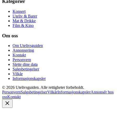
Kategorier
Konsert
Uteliv & Barer
Mat & Drikke
Film & Kino
Om oss
Om Utelivsguiden
Annonsering
Kontakt
Personvern
Slette dine data
Salgsbetingelser
Vilkår
Informasjonskapsler
©
2026
Utelivsguiden. Alle rettigheter forbeholdt.
Personvern
Salgsbetingelser
Vilkår
Informasjonskapsler
Annonsér hos
oss
Kontakt