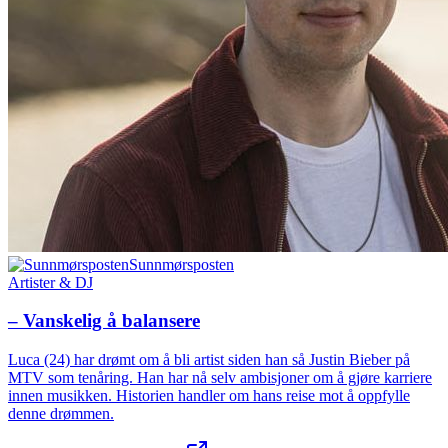
Sunnmørsposten
Artister & DJ
– Vanskelig å balansere
Luca (24) har drømt om å bli artist siden han så Justin Bieber på
MTV som tenåring. Han har nå selv ambisjoner om å gjøre karriere
innen musikken. Historien handler om hans reise mot å oppfylle
denne drømmen.