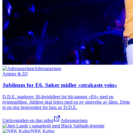
Adresseavisen
Artister & DJ
Jubileum for E6. Søker midler «strakaste vein»
D.D.E. markerer 30-årsjubileet for hit-sangen «E6» med en
nyinnspilling. Jubileet skal feires med en ny utgivelse av låten. Dette
er en stor begivenhet for fans av D.D.E.
Utelivsguiden
·
en dag siden
Adresseavisen
NRK Kultur