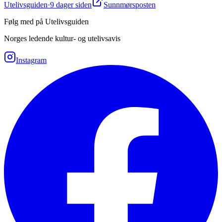
Utelivsguiden
·
9 dager siden
Sunnmørsposten
Følg med på Utelivsguiden
Norges ledende kultur- og utelivsavis
Instagram