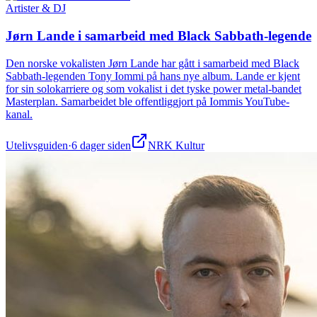
Artister & DJ
Jørn Lande i samarbeid med Black Sabbath-legende
Den norske vokalisten Jørn Lande har gått i samarbeid med Black
Sabbath-legenden Tony Iommi på hans nye album. Lande er kjent
for sin solokarriere og som vokalist i det tyske power metal-bandet
Masterplan. Samarbeidet ble offentliggjort på Iommis YouTube-
kanal.
Utelivsguiden
·
6 dager siden
NRK Kultur