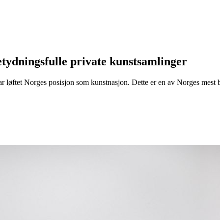
tyd­nings­fulle private kunst­samlinger
r løftet Norges posisjon som kunstnasjon. Dette er en av Norges mest be