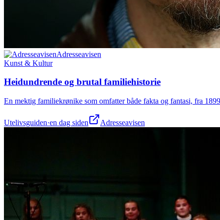
Adresseavisen
Kunst & Kultur
Heidundrende og brutal familiehistorie
En mektig familiekrønike som omfatter både fakta og fantasi, fra 1899 
Utelivsguiden
·
en dag siden
Adresseavisen