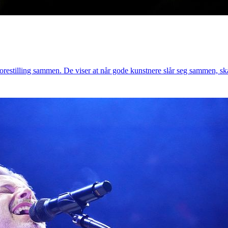
restilling sammen. De viser at når gode kunstnere slår seg sammen, s