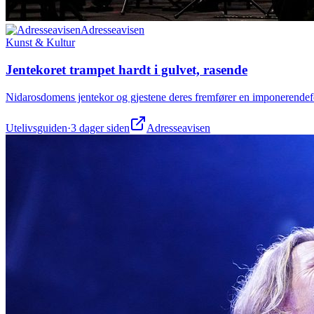
Adresseavisen
Kunst & Kultur
Jentekoret trampet hardt i gulvet, rasende
Nidarosdomens jentekor og gjestene deres fremfører en imponerendefo
Utelivsguiden
·
3 dager siden
Adresseavisen