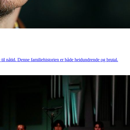
til nåtid. Denne familiehistorien er både heidundrende og brutal.