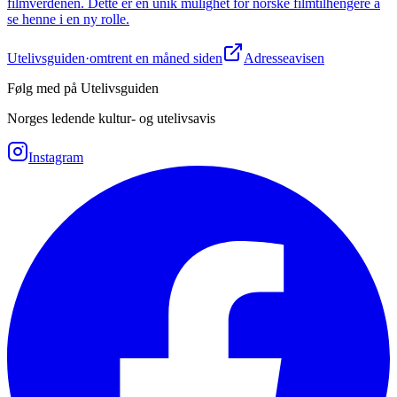
filmverdenen. Dette er en unik mulighet for norske filmtilhengere å
se henne i en ny rolle.
Utelivsguiden
·
omtrent en måned siden
Adresseavisen
Følg med på Utelivsguiden
Norges ledende kultur- og utelivsavis
Instagram