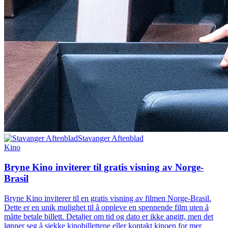
Stavanger Aftenblad
Kino
Bryne Kino inviterer til gratis visning av Norge-
Brasil
Bryne Kino inviterer til en gratis visning av filmen Norge-Brasil.
Dette er en unik mulighet til å oppleve en spennende film uten å
måtte betale billett. Detaljer om tid og dato er ikke angitt, men det
lønner seg å sjekke kinobillettene eller kontakt kinoen for mer