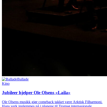
Ballade
Kino
Jubileer hjelper Ole Olsens «Laila»
Ole Olsens musikk gjør comeback takket være Arktisk Filharmoni.
Hans verk innlemmes nå i planene til Tromsø internasjonale