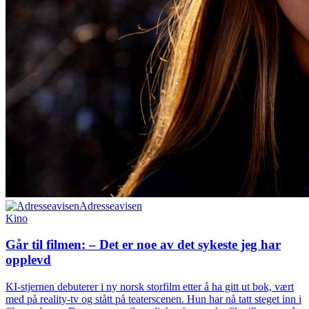
Adresseavisen
Kino
Går til filmen: – Det er noe av det sykeste jeg har
opplevd
KI-stjernen debuterer i ny norsk storfilm etter å ha gitt ut bok, vært
med på reality-tv og stått på teaterscenen. Hun har nå tatt steget inn i