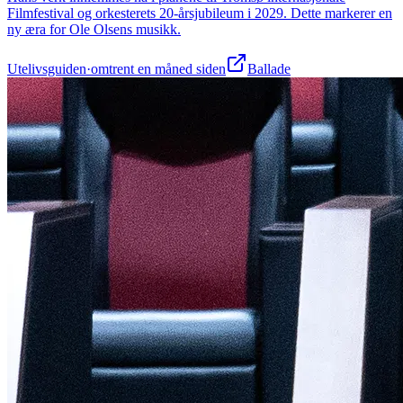
Filmfestival og orkesterets 20-årsjubileum i 2029. Dette markerer en
ny æra for Ole Olsens musikk.
Utelivsguiden
·
omtrent en måned siden
Ballade