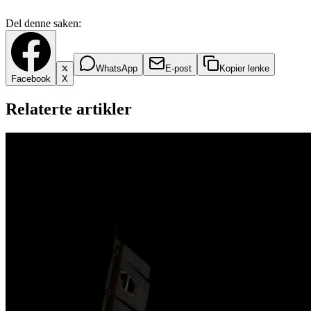
Del denne saken:
WhatsApp
E-post
Kopier lenke
Facebook
X
Relaterte artikler