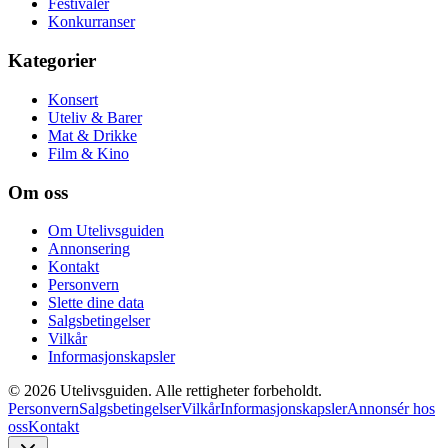
Festivaler
Konkurranser
Kategorier
Konsert
Uteliv & Barer
Mat & Drikke
Film & Kino
Om oss
Om Utelivsguiden
Annonsering
Kontakt
Personvern
Slette dine data
Salgsbetingelser
Vilkår
Informasjonskapsler
©
2026
Utelivsguiden. Alle rettigheter forbeholdt.
Personvern
Salgsbetingelser
Vilkår
Informasjonskapsler
Annonsér hos
oss
Kontakt