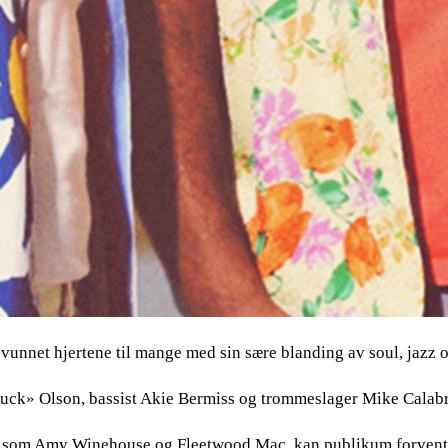
unnet hjertene til mange med sin sære blanding av soul, jazz o
Duck» Olson, bassist Akie Bermiss og trommeslager Mike Calabr
er som Amy Winehouse og Fleetwood Mac, kan publikum forvente 