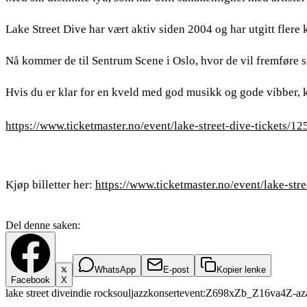
Lake Street Dive har vært aktiv siden 2004 og har utgitt flere
Nå kommer de til Sentrum Scene i Oslo, hvor de vil fremføre sine
Hvis du er klar for en kveld med god musikk og gode vibber, ka
https://www.ticketmaster.no/event/lake-street-dive-tickets/
Kjøp billetter her:
https://www.ticketmaster.no/event/lake-st
Del denne saken:
WhatsApp
E-post
Kopier lenke
Facebook
X
lake street dive
indie rock
soul
jazz
konsert
event:Z698xZb_Z16va4Z-az