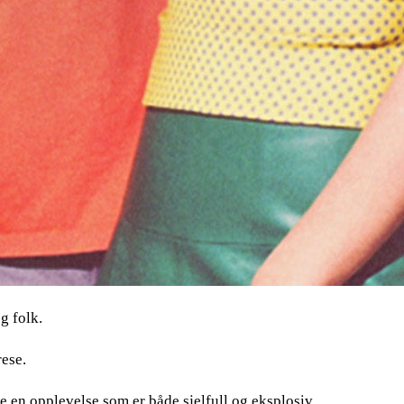
g folk.
ese.
en opplevelse som er både sjelfull og eksplosiv.