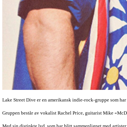
Lake Street Dive er en amerikansk indie-rock-gruppe som har v
Gruppen består av vokalist Rachel Price, guitarist Mike «Mc
Med sin distinkte lyd, som har blitt sammenlignet med artist