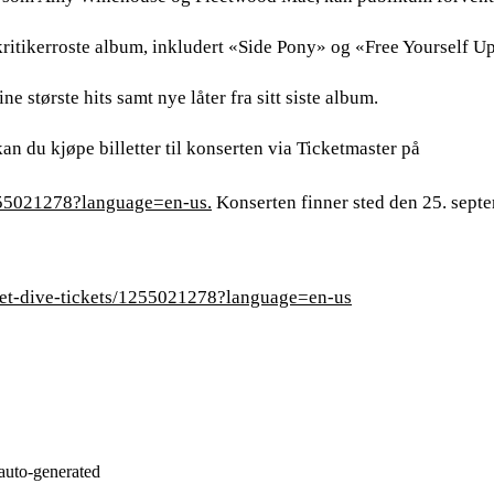
 kritikerroste album, inkludert «Side Pony» og «Free Yourself U
 største hits samt nye låter fra sitt siste album.
n du kjøpe billetter til konserten via Ticketmaster på
1255021278?language=en-us.
Konserten finner sted den 25. sept
reet-dive-tickets/1255021278?language=en-us
auto-generated