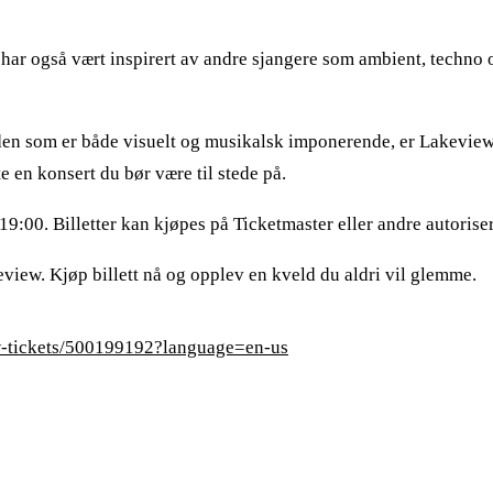
har også vært inspirert av andre sjangere som ambient, techno o
 som er både visuelt og musikalsk imponerende, er Lakeview en
e en konsert du bør være til stede på.
19:00. Billetter kan kjøpes på Ticketmaster eller andre autoriser
eview. Kjøp billett nå og opplev en kveld du aldri vil glemme.
ew-tickets/500199192?language=en-us