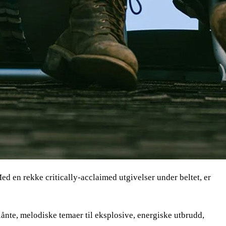
d en rekke critically-acclaimed utgivelser under beltet, er
nte, melodiske temaer til eksplosive, energiske utbrudd,