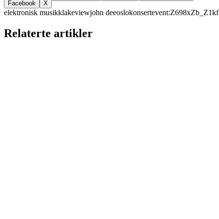
Facebook
X
elektronisk musikk
lakeview
john dee
oslo
konsert
event:Z698xZb_Z1k
Relaterte artikler