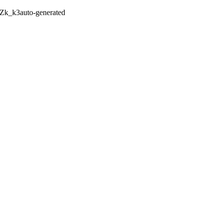
fZk_k3
auto-generated