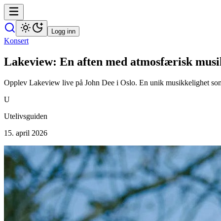
Logg inn
Konsert
Lakeview: En aften med atmosfærisk mus
Opplev Lakeview live på John Dee i Oslo. En unik musikkelighet som
U
Utelivsguiden
15. april 2026