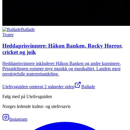
Ballade
Teater
Heddaprisvinnere: Håkon Banken, Rocky Horror,
cricket og joik
Heddaprisvinnere inkluderer Håkon Banken og andre kunstnere.
Prisutdelingen rommer mye musikk og musikalitet. Landets mest
prestisjefulle teaterprisutdeling.
Utelivsguiden
·
omtrent 2 måneder siden
Ballade
Følg med på Utelivsguiden
Norges ledende kultur- og utelivsavis
Instagram