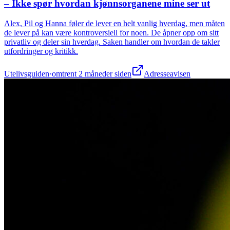
– Ikke spør hvordan kjønnsorganene mine ser ut
Alex, Pil og Hanna føler de lever en helt vanlig hverdag, men måten
de lever på kan være kontroversiell for noen. De åpner opp om sitt
privatliv og deler sin hverdag. Saken handler om hvordan de takler
utfordringer og kritikk.
Utelivsguiden
·
omtrent 2 måneder siden
Adresseavisen