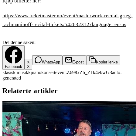
Kjøp billetter her:
https://www.ticketmaster.no/event/masterwork-recital-grieg-
rachmaninoff-recital-tickets/542632312?language=en-us
Del denne saken:
WhatsApp
E-post
Kopier lenke
Facebook
X
klasisk musikk
piano
konsert
event:Z698xZb_Z1k4ebwG3
auto-
generated
Relaterte artikler