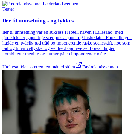
Fædrelandsvennen
Teater
Iler til unnsetning - og lykkes
Iler til unnsetning var en suksess i Hotell-haven i Lillesand, med
gode tekster, ypperlige scenprestasjoner og friske låter. Forestillingen
hadde en tydelig rød tråd og imponerende raske sceneskift, noe som
bidrog til en vellykket og veldreid opplevelse. Forestillingen
kombinerer mening og humør på en imponerende måte.
Utelivsguiden
·
omtrent en måned siden
Fædrelandsvennen