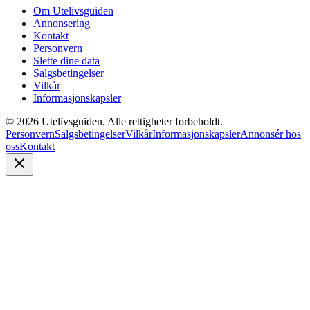
Om Utelivsguiden
Annonsering
Kontakt
Personvern
Slette dine data
Salgsbetingelser
Vilkår
Informasjonskapsler
©
2026
Utelivsguiden. Alle rettigheter forbeholdt.
Personvern
Salgsbetingelser
Vilkår
Informasjonskapsler
Annonsér hos
oss
Kontakt