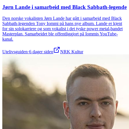
Jørn Lande i samarbeid med Black Sabbath-legende
Den norske vokalisten Jørn Lande har gått i samarbeid med Black
Sabbath-legenden Tony Iommi på hans nye album. Lande er kjent
for sin solokarriere og som vokalist i det tyske power metal-bandet
Masterplan. Samarbeidet ble offentliggjort på Iommis YouTube-
kanal.
Utelivsguiden
·
6 dager siden
NRK Kultur