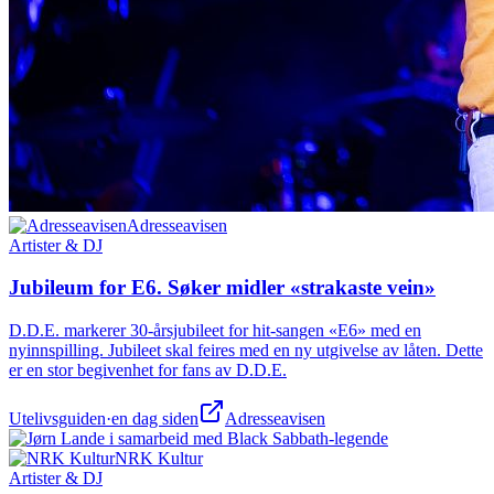
Adresseavisen
Artister & DJ
Jubileum for E6. Søker midler «strakaste vein»
D.D.E. markerer 30-årsjubileet for hit-sangen «E6» med en
nyinnspilling. Jubileet skal feires med en ny utgivelse av låten. Dette
er en stor begivenhet for fans av D.D.E.
Utelivsguiden
·
en dag siden
Adresseavisen
NRK Kultur
Artister & DJ