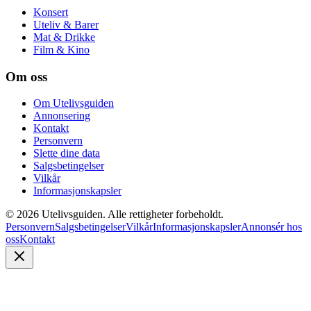
Konsert
Uteliv & Barer
Mat & Drikke
Film & Kino
Om oss
Om Utelivsguiden
Annonsering
Kontakt
Personvern
Slette dine data
Salgsbetingelser
Vilkår
Informasjonskapsler
©
2026
Utelivsguiden. Alle rettigheter forbeholdt.
Personvern
Salgsbetingelser
Vilkår
Informasjonskapsler
Annonsér hos
oss
Kontakt