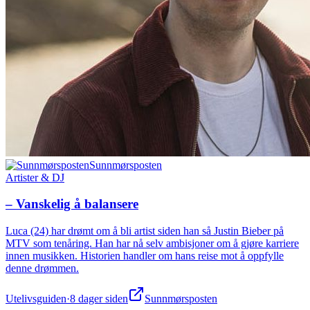
Sunnmørsposten
Artister & DJ
– Vanskelig å balansere
Luca (24) har drømt om å bli artist siden han så Justin Bieber på
MTV som tenåring. Han har nå selv ambisjoner om å gjøre karriere
innen musikken. Historien handler om hans reise mot å oppfylle
denne drømmen.
Utelivsguiden
·
8 dager siden
Sunnmørsposten