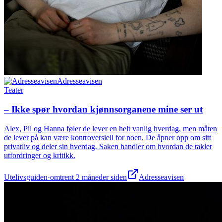
Adresseavisen
Teater
– Ikke spør hvordan kjønnsorganene mine ser ut
Alex, Pil og Hanna føler de lever en helt vanlig hverdag, men måten
de lever på kan være kontroversiell for noen. De åpner opp om sitt
privatliv og deler sin hverdag. Saken handler om hvordan de takler
utfordringer og kritikk.
Utelivsguiden
·
omtrent 2 måneder siden
Adresseavisen