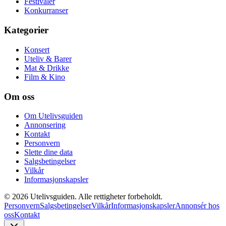
Festivaler
Konkurranser
Kategorier
Konsert
Uteliv & Barer
Mat & Drikke
Film & Kino
Om oss
Om Utelivsguiden
Annonsering
Kontakt
Personvern
Slette dine data
Salgsbetingelser
Vilkår
Informasjonskapsler
©
2026
Utelivsguiden. Alle rettigheter forbeholdt.
Personvern
Salgsbetingelser
Vilkår
Informasjonskapsler
Annonsér hos
oss
Kontakt