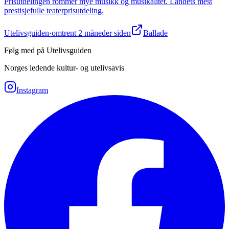
Prisutdelingen rommer mye musikk og musikalitet. Landets mest
prestisjefulle teaterprisutdeling.
Utelivsguiden
·
omtrent 2 måneder siden
Ballade
Følg med på Utelivsguiden
Norges ledende kultur- og utelivsavis
Instagram