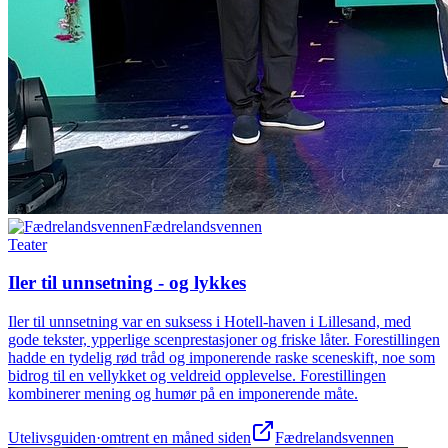
Fædrelandsvennen
Teater
Iler til unnsetning - og lykkes
Iler til unnsetning var en suksess i Hotell-haven i Lillesand, med
gode tekster, ypperlige scenprestasjoner og friske låter. Forestillingen
hadde en tydelig rød tråd og imponerende raske sceneskift, noe som
bidrog til en vellykket og veldreid opplevelse. Forestillingen
kombinerer mening og humør på en imponerende måte.
Utelivsguiden
·
omtrent en måned siden
Fædrelandsvennen