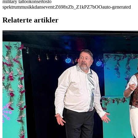
military tattoo
konsert
oslo
spektrum
musikk
dans
event:Z698xZb_Z1kPZ7bOO
auto-generated
Relaterte artikler