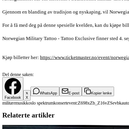
Gjennom en blanding av tradisjon og nyskaping, vil Norwegia
For å få med deg på denne spesielle kvelden, kan du kjøpe bil
Norwegian Military Tattoo - Tattoo Exclusive finner sted 4. 
Kjøp billetter her:
https://www.ticketmaster.no/event/norwegi
Del denne saken:
WhatsApp
E-post
Kopier lenke
Facebook
X
militærmusikk
oslo spektrum
konsert
event:Z698xZb_Z16vZSevbk
aut
Relaterte artikler