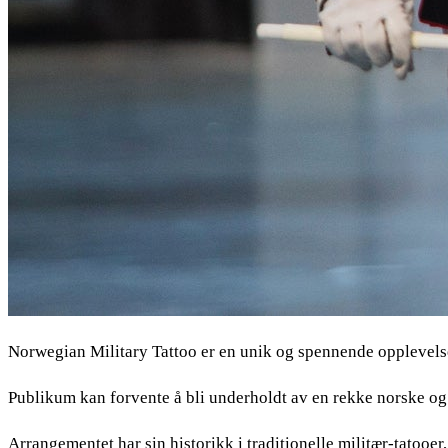
Norwegian Military Tattoo er en unik og spennende opplevels
Publikum kan forvente å bli underholdt av en rekke norske og i
Arrangementet har sin historikk i traditionelle militær-tatooer