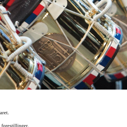
aret.
forestillinger.