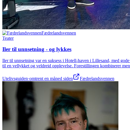
Fædrelandsvennen
Teater
Iler til unnsetning - og lykkes
Iler til unnsetning var en suksess i Hotell-haven i Lillesand, med gode
til en vellykket og veldreid opplevelse. Forestillingen kombinerer 
Utelivsguiden
·
omtrent en måned siden
Fædrelandsvennen