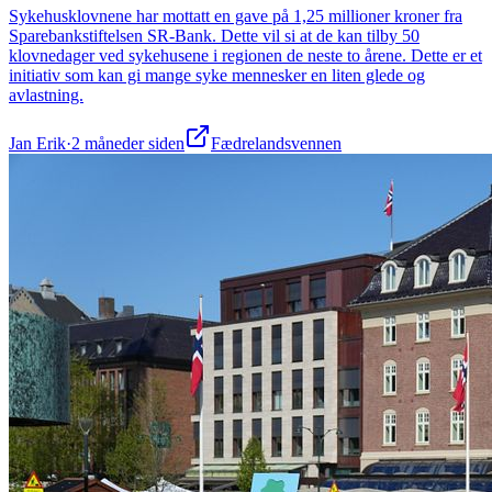
Sykehusklovnene har mottatt en gave på 1,25 millioner kroner fra
Sparebankstiftelsen SR-Bank. Dette vil si at de kan tilby 50
klovnedager ved sykehusene i regionen de neste to årene. Dette er et
initiativ som kan gi mange syke mennesker en liten glede og
avlastning.
Jan Erik
·
2 måneder siden
Fædrelandsvennen