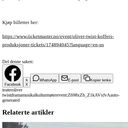
Kjøp billetter her:
https://www.ticketmaster.no/event/oliver-twist-koffers-
produksjoner-tickets/174894045?language=en-us
Del denne saken:
WhatsApp
E-post
Kopier lenke
Facebook
X
teater
oliver
twist
drama
musikal
kulturmøter
event:Z698xZb_Z1kAVxfvA
auto-
generated
Relaterte artikler