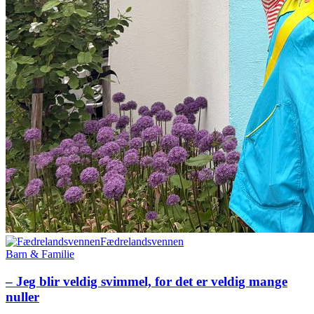
Fædrelandsvennen
Barn & Familie
– Jeg blir veldig svimmel, for det er veldig mange
nuller