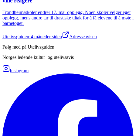
ville reagere
Trondheimsskoler endrer 17. mai-opplegg. Noen skoler velger eget
opplegg, mens andre tar til drastiske tiltak for å få elevene til å møte i
barnetoget.
Utelivsguiden
·
4 måneder siden
Adresseavisen
Følg med på Utelivsguiden
Norges ledende kultur- og utelivsavis
Instagram