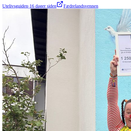
Utelivsguiden
·
16 dager siden
Fædrelandsvennen