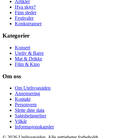
Artikler
Hva skjer?
Finn steder
Festivaler
Konkurranser
Kategorier
Konsert
Uteliv & Barer
Mat & Drikke
Film & Kino
Om oss
Om Utelivsguiden
Annonsering
Kontakt
Personvern
Slette dine data
Salgsbetingelser
Vilkår
Informasjonskapsler
©
2026
Utelivsguiden. Alle rettigheter forbeholdt.