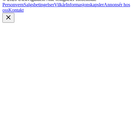
Personvern
Salgsbetingelser
Vilkår
Informasjonskapsler
Annonsér hos
oss
Kontakt