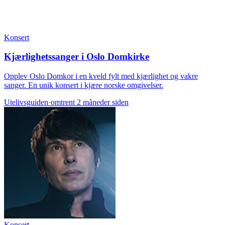
Konsert
Kjærlighetssanger i Oslo Domkirke
Opplev Oslo Domkor i en kveld fylt med kjærlighet og vakre
sanger. En unik konsert i kjære norske omgivelser.
Utelivsguiden
·
omtrent 2 måneder siden
Konsert