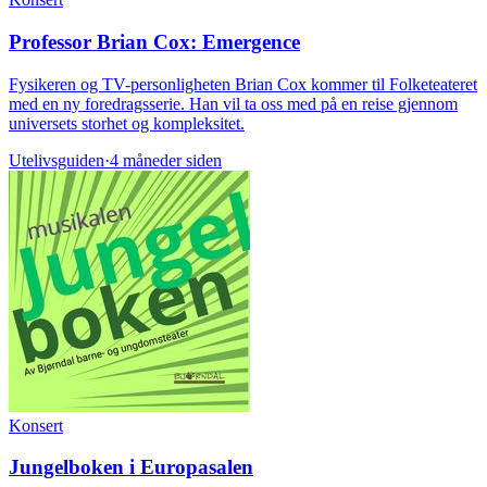
Professor Brian Cox: Emergence
Fysikeren og TV-personligheten Brian Cox kommer til Folketeateret
med en ny foredragsserie. Han vil ta oss med på en reise gjennom
universets storhet og kompleksitet.
Utelivsguiden
·
4 måneder siden
Konsert
Jungelboken i Europasalen