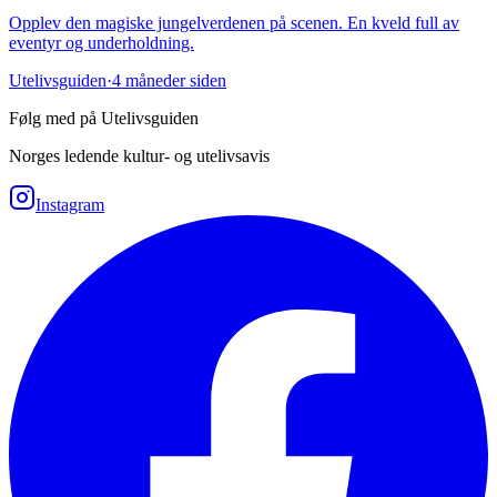
Opplev den magiske jungelverdenen på scenen. En kveld full av
eventyr og underholdning.
Utelivsguiden
·
4 måneder siden
Følg med på Utelivsguiden
Norges ledende kultur- og utelivsavis
Instagram