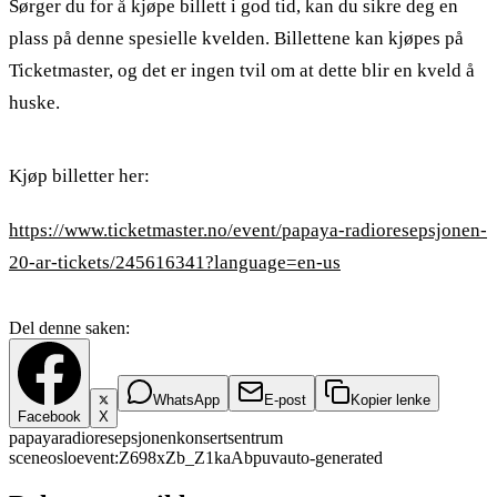
Sørger du for å kjøpe billett i god tid, kan du sikre deg en
plass på denne spesielle kvelden. Billettene kan kjøpes på
Ticketmaster, og det er ingen tvil om at dette blir en kveld å
huske.
Kjøp billetter her:
https://www.ticketmaster.no/event/papaya-radioresepsjonen-
20-ar-tickets/245616341?language=en-us
Del denne saken:
WhatsApp
E-post
Kopier lenke
Facebook
X
papaya
radioresepsjonen
konsert
sentrum
scene
oslo
event:Z698xZb_Z1kaAbpuv
auto-generated