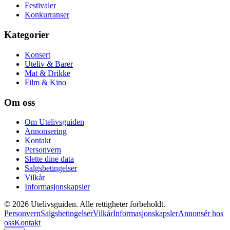
Festivaler
Konkurranser
Kategorier
Konsert
Uteliv & Barer
Mat & Drikke
Film & Kino
Om oss
Om Utelivsguiden
Annonsering
Kontakt
Personvern
Slette dine data
Salgsbetingelser
Vilkår
Informasjonskapsler
©
2026
Utelivsguiden. Alle rettigheter forbeholdt.
Personvern
Salgsbetingelser
Vilkår
Informasjonskapsler
Annonsér hos
oss
Kontakt