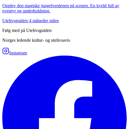
Opplev den magiske jungelverdenen på scenen. En kveld full av
eventyr og underholdning.
Utelivsguiden
·
4 måneder siden
Følg med på Utelivsguiden
Norges ledende kultur- og utelivsavis
Instagram