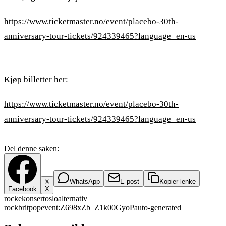
https://www.ticketmaster.no/event/placebo-30th-
anniversary-tour-tickets/924339465?language=en-us
Kjøp billetter her:
https://www.ticketmaster.no/event/placebo-30th-
anniversary-tour-tickets/924339465?language=en-us
Del denne saken:
WhatsApp
E-post
Kopier lenke
Facebook
X
rockekonsert
oslo
alternativ
rock
britpop
event:Z698xZb_Z1k00GyoP
auto-generated