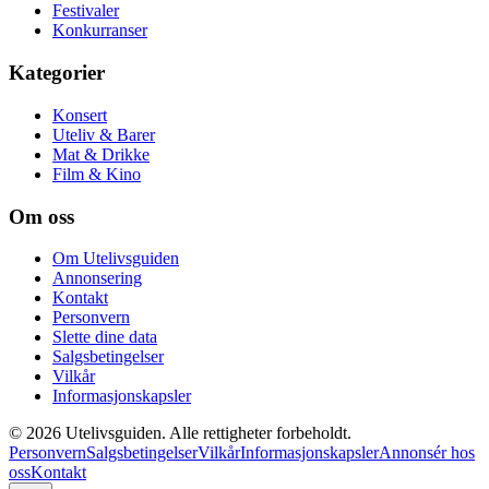
Festivaler
Konkurranser
Kategorier
Konsert
Uteliv & Barer
Mat & Drikke
Film & Kino
Om oss
Om Utelivsguiden
Annonsering
Kontakt
Personvern
Slette dine data
Salgsbetingelser
Vilkår
Informasjonskapsler
©
2026
Utelivsguiden. Alle rettigheter forbeholdt.
Personvern
Salgsbetingelser
Vilkår
Informasjonskapsler
Annonsér hos
oss
Kontakt