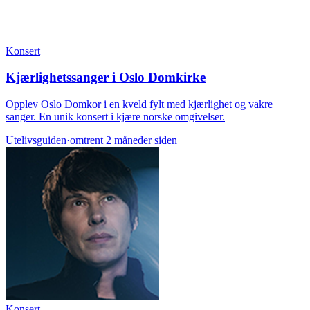
Konsert
Kjærlighetssanger i Oslo Domkirke
Opplev Oslo Domkor i en kveld fylt med kjærlighet og vakre
sanger. En unik konsert i kjære norske omgivelser.
Utelivsguiden
·
omtrent 2 måneder siden
Konsert