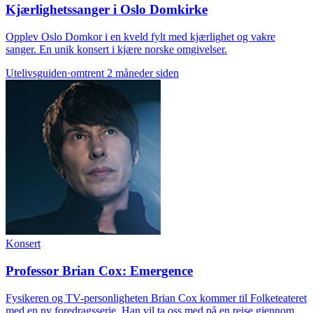
Kjærlighetssanger i Oslo Domkirke
Opplev Oslo Domkor i en kveld fylt med kjærlighet og vakre
sanger. En unik konsert i kjære norske omgivelser.
Utelivsguiden
·
omtrent 2 måneder siden
Konsert
Professor Brian Cox: Emergence
Fysikeren og TV-personligheten Brian Cox kommer til Folketeateret
med en ny foredragsserie. Han vil ta oss med på en reise gjennom