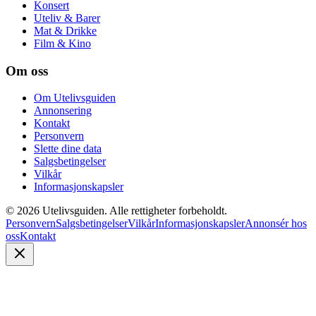
Konsert
Uteliv & Barer
Mat & Drikke
Film & Kino
Om oss
Om Utelivsguiden
Annonsering
Kontakt
Personvern
Slette dine data
Salgsbetingelser
Vilkår
Informasjonskapsler
©
2026
Utelivsguiden. Alle rettigheter forbeholdt.
Personvern
Salgsbetingelser
Vilkår
Informasjonskapsler
Annonsér hos
oss
Kontakt