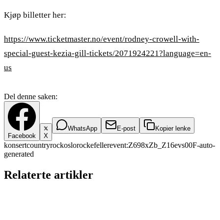
Kjøp billetter her:
https://www.ticketmaster.no/event/rodney-crowell-with-
special-guest-kezia-gill-tickets/2071924221?language=en-
us
Del denne saken:
WhatsApp
E-post
Kopier lenke
Facebook
X
konsert
country
rock
oslo
rockefeller
event:Z698xZb_Z16evs00F-
auto-
generated
Relaterte artikler