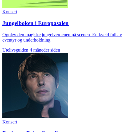
Konsert
Jungelboken i Europasalen
Opplev den magiske jungelverdenen på scenen. En kveld full av
eventyr og underholdning.
Utelivsguiden
·
4 måneder siden
Konsert