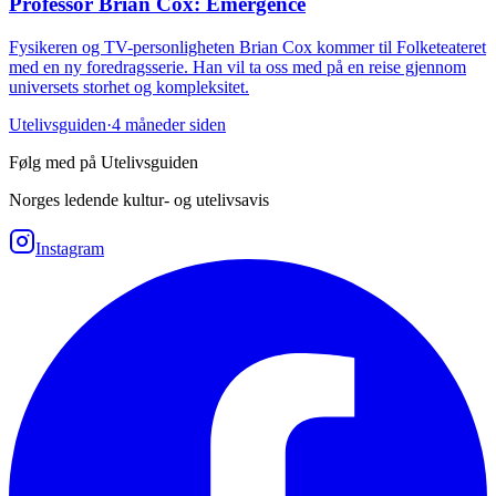
Professor Brian Cox: Emergence
Fysikeren og TV-personligheten Brian Cox kommer til Folketeateret
med en ny foredragsserie. Han vil ta oss med på en reise gjennom
universets storhet og kompleksitet.
Utelivsguiden
·
4 måneder siden
Følg med på Utelivsguiden
Norges ledende kultur- og utelivsavis
Instagram