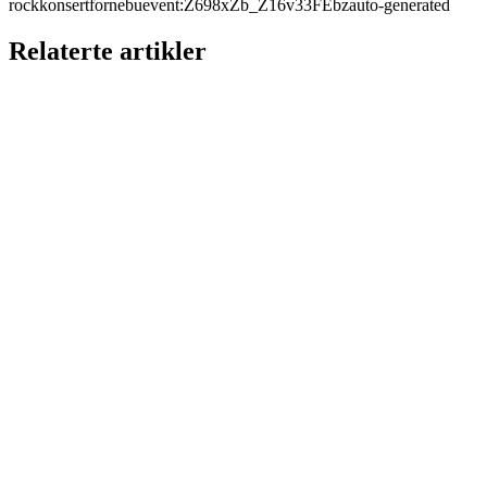
rock
konsert
fornebu
event:Z698xZb_Z16v33FEbz
auto-generated
Relaterte artikler