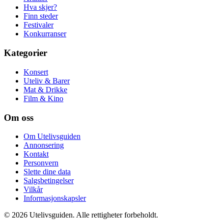
Hva skjer?
Finn steder
Festivaler
Konkurranser
Kategorier
Konsert
Uteliv & Barer
Mat & Drikke
Film & Kino
Om oss
Om Utelivsguiden
Annonsering
Kontakt
Personvern
Slette dine data
Salgsbetingelser
Vilkår
Informasjonskapsler
©
2026
Utelivsguiden. Alle rettigheter forbeholdt.