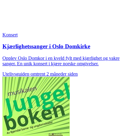
Konsert
Kjærlighetssanger i Oslo Domkirke
Opplev Oslo Domkor i en kveld fylt med kjærlighet og vakre
sanger. En unik konsert i kjære norske omgivelser.
Utelivsguiden
·
omtrent 2 måneder siden