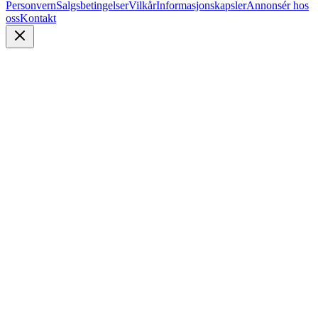
Personvern
Salgsbetingelser
Vilkår
Informasjonskapsler
Annonsér hos
oss
Kontakt