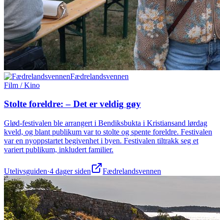
Fædrelandsvennen
Film / Kino
Stolte foreldre: – Det er veldig gøy
Glød-festivalen ble arrangert i Bendiksbukta i Kristiansand lørdag
kveld, og blant publikum var to stolte og spente foreldre. Festivalen
var en nyoppstartet begivenhet i byen. Festivalen tiltrakk seg et
variert publikum, inkludert familier.
Utelivsguiden
·
4 dager siden
Fædrelandsvennen