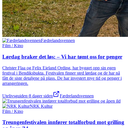
Fædrelandsvennen
Film / Kino
Lørdag braker det løs: – Vi har tømt oss for penger
Christer Flaa og Felix Eieland Ording, har bygget opp sin egen
festival i Bendiksbukta. Festivalen finner sted lørdag og de har nå
fått de siste detaljene på plass. De har investert mye tid og penger i
arrangeringen.
Utelivsguiden
·
8 dager siden
Fædrelandsvennen
NRK Kultur
Film / Kino
Treungenfestivalen innfører totalforbud mot grilling