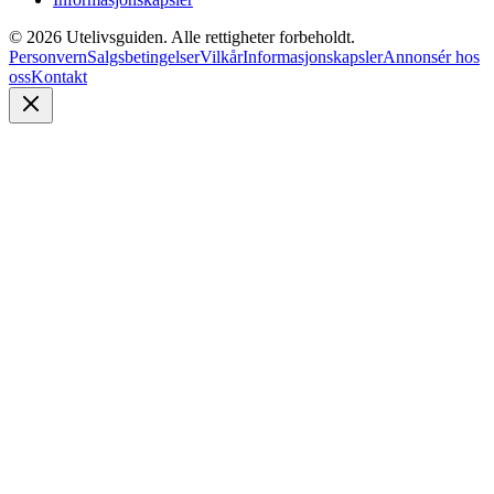
©
2026
Utelivsguiden. Alle rettigheter forbeholdt.
Personvern
Salgsbetingelser
Vilkår
Informasjonskapsler
Annonsér hos
oss
Kontakt