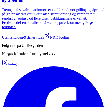
og åpen ild
Treungenfestivalen har innført et totalforbud mot grilling og åpen ild
på grunn av tørt vær. Festivalen starter onsdag og varer frem til
søndag 2. august, og flere tusen publikummere er ventet.
Festivalledelsen ber alle om å være oppmerksomme og følge
forbudet.
Utelivsguiden
·
9 dager siden
NRK Kultur
Følg med på Utelivsguiden
Norges ledende kultur- og utelivsavis
Instagram