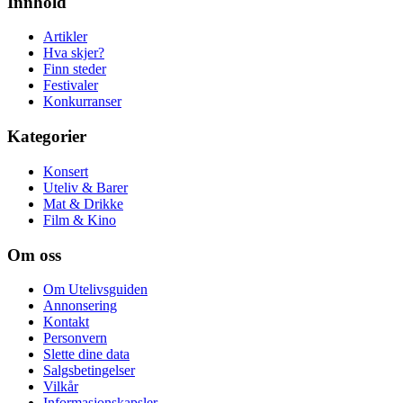
Innhold
Artikler
Hva skjer?
Finn steder
Festivaler
Konkurranser
Kategorier
Konsert
Uteliv & Barer
Mat & Drikke
Film & Kino
Om oss
Om Utelivsguiden
Annonsering
Kontakt
Personvern
Slette dine data
Salgsbetingelser
Vilkår
Informasjonskapsler