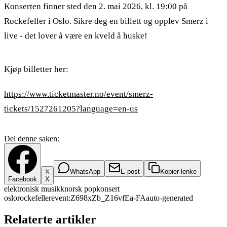
Konserten finner sted den 2. mai 2026, kl. 19:00 på
Rockefeller i Oslo. Sikre deg en billett og opplev Smerz i
live - det lover å være en kveld å huske!
Kjøp billetter her:
https://www.ticketmaster.no/event/smerz-
tickets/1527261205?language=en-us
Del denne saken:
WhatsApp
E-post
Kopier lenke
Facebook
X
elektronisk musikk
norsk pop
konsert
oslo
rockefeller
event:Z698xZb_Z16vfEa-FA
auto-generated
Relaterte artikler