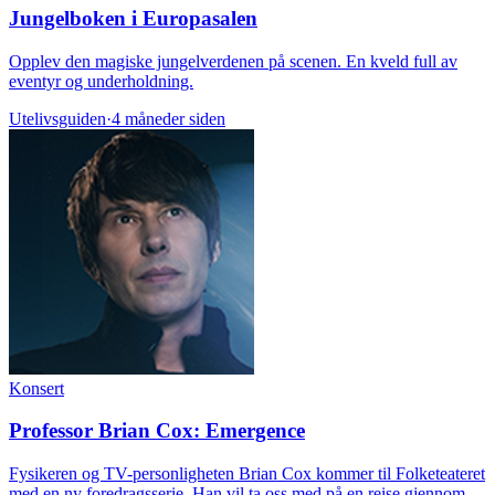
Jungelboken i Europasalen
Opplev den magiske jungelverdenen på scenen. En kveld full av
eventyr og underholdning.
Utelivsguiden
·
4 måneder siden
Konsert
Professor Brian Cox: Emergence
Fysikeren og TV-personligheten Brian Cox kommer til Folketeateret
med en ny foredragsserie. Han vil ta oss med på en reise gjennom