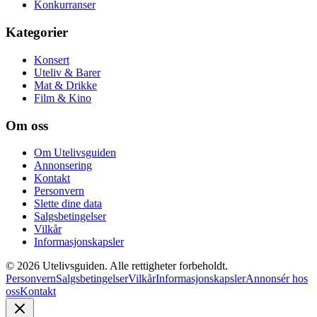
Konkurranser
Kategorier
Konsert
Uteliv & Barer
Mat & Drikke
Film & Kino
Om oss
Om Utelivsguiden
Annonsering
Kontakt
Personvern
Slette dine data
Salgsbetingelser
Vilkår
Informasjonskapsler
©
2026
Utelivsguiden. Alle rettigheter forbeholdt.
Personvern
Salgsbetingelser
Vilkår
Informasjonskapsler
Annonsér hos
oss
Kontakt