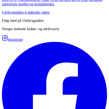
universets storhet og kompleksitet.
Utelivsguiden
·
4 måneder siden
Følg med på Utelivsguiden
Norges ledende kultur- og utelivsavis
Instagram