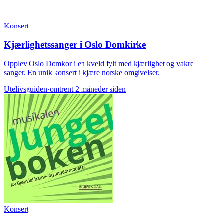
Konsert
Kjærlighetssanger i Oslo Domkirke
Opplev Oslo Domkor i en kveld fylt med kjærlighet og vakre
sanger. En unik konsert i kjære norske omgivelser.
Utelivsguiden
·
omtrent 2 måneder siden
Konsert