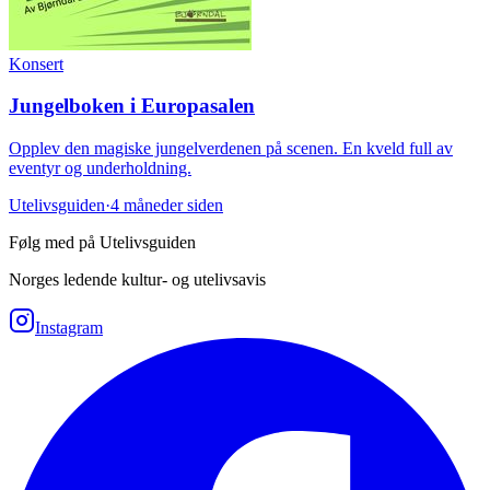
Konsert
Jungelboken i Europasalen
Opplev den magiske jungelverdenen på scenen. En kveld full av
eventyr og underholdning.
Utelivsguiden
·
4 måneder siden
Følg med på Utelivsguiden
Norges ledende kultur- og utelivsavis
Instagram