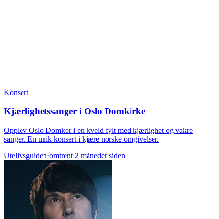
Konsert
Kjærlighetssanger i Oslo Domkirke
Opplev Oslo Domkor i en kveld fylt med kjærlighet og vakre
sanger. En unik konsert i kjære norske omgivelser.
Utelivsguiden
·
omtrent 2 måneder siden