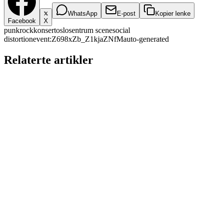
WhatsApp
E-post
Kopier lenke
Facebook
X
punkrock
konsert
oslo
sentrum scene
social
distortion
event:Z698xZb_Z1kjaZNfM
auto-generated
Relaterte artikler