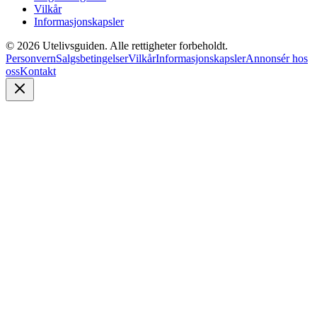
Vilkår
Informasjonskapsler
©
2026
Utelivsguiden. Alle rettigheter forbeholdt.
Personvern
Salgsbetingelser
Vilkår
Informasjonskapsler
Annonsér hos
oss
Kontakt