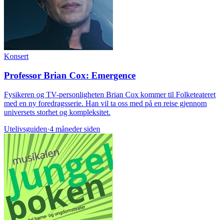
Konsert
Professor Brian Cox: Emergence
Fysikeren og TV-personligheten Brian Cox kommer til Folketeateret
med en ny foredragsserie. Han vil ta oss med på en reise gjennom
universets storhet og kompleksitet.
Utelivsguiden
·
4 måneder siden