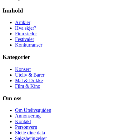
Innhold
Artikler
Hva skjer?
Finn steder
Festivaler
Konkurranser
Kategorier
Konsert
Uteliv & Barer
Mat & Drikke
Film & Kino
Om oss
Om Utelivsguiden
Annonsering
Kontakt
Personvern
Slette dine data
Salgsbetingelser