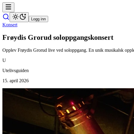
Logg inn
Konsert
Frøydis Grorud soloppgangskonsert
Opplev Frøydis Grorud live ved soloppgang. En unik musikalsk opple
U
Utelivsguiden
15. april 2026