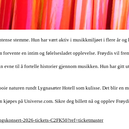
ntense stemme. Hun har vært aktiv i musikkmiljøet i flere år og 
orvente en intim og følelsesladet opplevelse. Frøydis vil frem
n evne til å fortelle historier gjennom musikken. Hun har gitt ut
oie naturen rundt Lygnasæter Hotell som kulisse. Det blir en 
kan kjøpes på Universe.com. Sikre deg billett nå og opplev Frøy
ngskonsert-2026-tickets-C2FK50?ref=ticketmaster