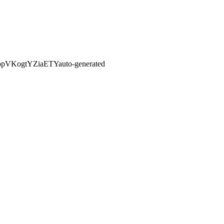
hopVKogtYZiaETY
auto-generated