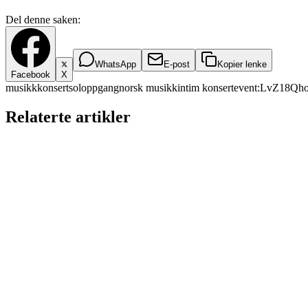
Del denne saken:
WhatsApp
E-post
Kopier lenke
Facebook
X
musikk
konsert
soloppgang
norsk musikk
intim konsert
event:LvZ18Q
Relaterte artikler