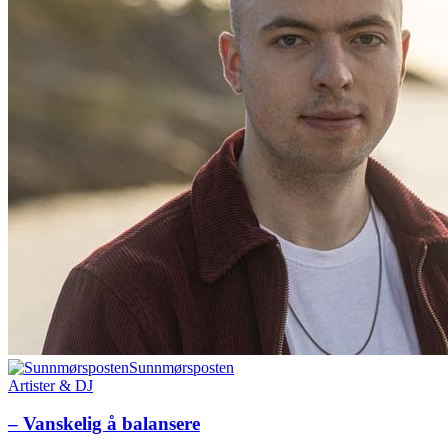
Sunnmørsposten
Artister & DJ
– Vanskelig å balansere