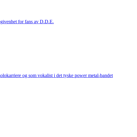
begivenhet for fans av D.D.E.
lokarriere og som vokalist i det tyske power metal-bandet