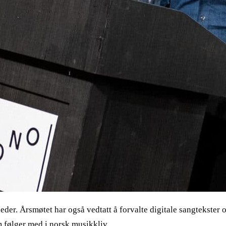
. Årsmøtet har også vedtatt å forvalte digitale sangtekster og
 følger med i norsk musikkliv.