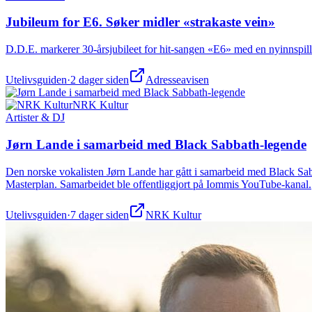
Jubileum for E6. Søker midler «strakaste vein»
D.D.E. markerer 30-årsjubileet for hit-sangen «E6» med en nyinnspillin
Utelivsguiden
·
2 dager siden
Adresseavisen
NRK Kultur
Artister & DJ
Jørn Lande i samarbeid med Black Sabbath-legende
Den norske vokalisten Jørn Lande har gått i samarbeid med Black Sab
Masterplan. Samarbeidet ble offentliggjort på Iommis YouTube-kanal.
Utelivsguiden
·
7 dager siden
NRK Kultur