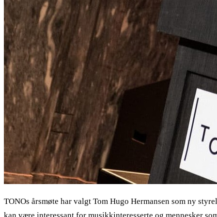
TONOs årsmøte har valgt Tom Hugo Hermansen som ny styreleder
kan være interessant for musikkinteresserte og mennesker som