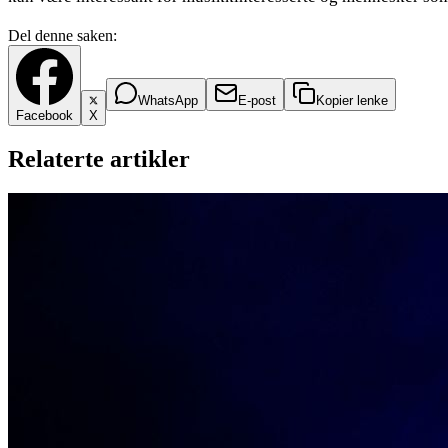
Del denne saken:
WhatsApp
E-post
Kopier lenke
Facebook
X
Relaterte artikler