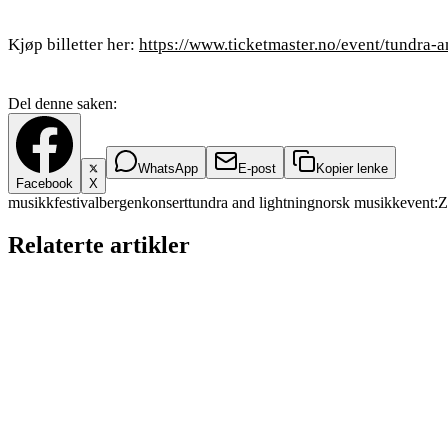
Kjøp billetter her:
https://www.ticketmaster.no/event/tundra
Del denne saken:
WhatsApp
E-post
Kopier lenke
Facebook
X
musikkfestival
bergen
konsert
tundra and lightning
norsk musikk
event:
Relaterte artikler