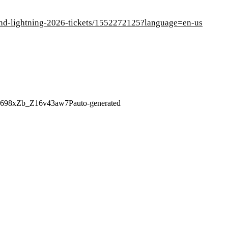
-and-lightning-2026-tickets/1552272125?language=en-us
Z698xZb_Z16v43aw7P
auto-generated